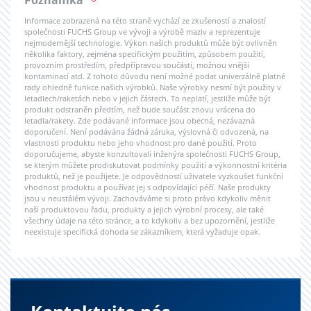
Poznámka
Informace zobrazená na této straně vychází ze zkušeností a znalostí
společnosti FUCHS Group ve vývoji a výrobě maziv a reprezentuje
nejmodernější technologie. Výkon našich produktů může být ovlivněn
několika faktory, zejména specifickým použitím, způsobem použití,
provozním prostředím, předpřípravou součástí, možnou vnější
kontaminací atd. Z tohoto důvodu není možné podat univerzálně platné
rady ohledně funkce našich výrobků. Naše výrobky nesmí být použity v
letadlech/raketách nebo v jejich částech. To neplatí, jestliže může být
produkt odstraněn předtím, než bude součást znovu vrácena do
letadla/rakety. Zde podávané informace jsou obecná, nezávazná
doporučení. Není podávána žádná záruka, výslovná či odvozená, na
vlastnosti produktu nebo jeho vhodnost pro dané použití. Proto
doporučujeme, abyste konzultovali inženýra společnosti FUCHS Group,
se kterým můžete prodiskutovat podmínky použití a výkonnostní kritéria
produktů, než je použijete. Je odpovědností uživatele vyzkoušet funkční
vhodnost produktu a používat jej s odpovídající péčí. Naše produkty
jsou v neustálém vývoji. Zachováváme si proto právo kdykoliv měnit
naši produktovou řadu, produkty a jejich výrobní procesy, ale také
všechny údaje na této stránce, a to kdykoliv a bez upozornění, jestliže
neexistuje specifická dohoda se zákazníkem, která vyžaduje opak.