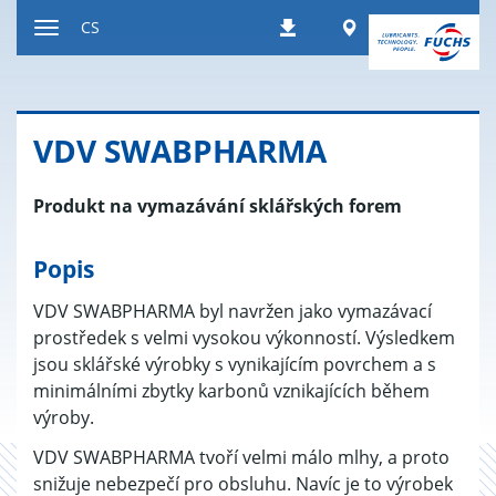
Přeskočit
Worldwide
CS
Stahování
na
Přepnout
obsah
navigaci
VDV SWA­B­PHAR­MA
Produkt na vymazávání sklářských forem
Popis
VDV SWABPHARMA byl navržen jako vymazávací
prostředek s velmi vysokou výkonností. Výsledkem
jsou sklářské výrobky s vynikajícím povrchem a s
minimálními zbytky karbonů vznikajících během
výroby.
VDV SWABPHARMA tvoří velmi málo mlhy, a proto
snižuje nebezpečí pro obsluhu. Navíc je to výrobek