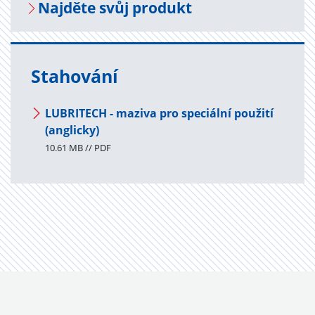
Na­jdě­te svůj pro­dukt
Stahování
LUBRITECH - maziva pro speciální použití
(anglicky)
10.61 MB // PDF