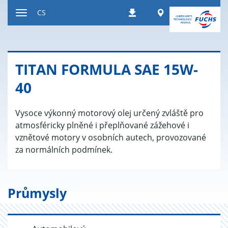
Přeskočit
Worldwide
CS
Stahování
na
Přepnout
obsah
navigaci
TITAN FOR­MU­LA SAE 15W-
40
Vysoce výkonný motorový olej určený zvláště pro
atmosféricky plněné i přeplňované zážehové i
vznětové motory v osobních autech, provozované
za normálních podmínek.
Průmysly