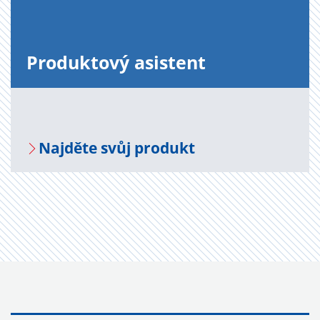
Pro­duk­to­vý asi­s­tent
Na­jdě­te svůj pro­dukt