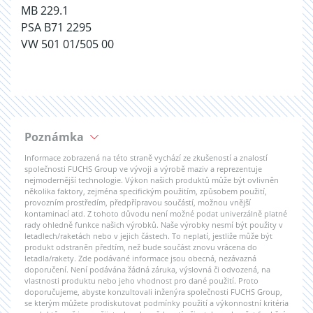
MB 229.1
PSA B71 2295
VW 501 01/505 00
Poznámka
Informace zobrazená na této straně vychází ze zkušeností a znalostí
společnosti FUCHS Group ve vývoji a výrobě maziv a reprezentuje
nejmodernější technologie. Výkon našich produktů může být ovlivněn
několika faktory, zejména specifickým použitím, způsobem použití,
provozním prostředím, předpřípravou součástí, možnou vnější
kontaminací atd. Z tohoto důvodu není možné podat univerzálně platné
rady ohledně funkce našich výrobků. Naše výrobky nesmí být použity v
letadlech/raketách nebo v jejich částech. To neplatí, jestliže může být
produkt odstraněn předtím, než bude součást znovu vrácena do
letadla/rakety. Zde podávané informace jsou obecná, nezávazná
doporučení. Není podávána žádná záruka, výslovná či odvozená, na
vlastnosti produktu nebo jeho vhodnost pro dané použití. Proto
doporučujeme, abyste konzultovali inženýra společnosti FUCHS Group,
se kterým můžete prodiskutovat podmínky použití a výkonnostní kritéria