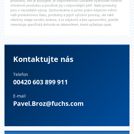
produktů, než je použijete. Je odpovědností uživatele vyzkoušet funkční
vhodnost produktu a používat jej s odpovídající péčí. Naše produkty
jsou v neustálém vývoji. Zachováváme si proto právo kdykoliv měnit
naši produktovou řadu, produkty a jejich výrobní procesy, ale také
všechny údaje na této stránce, a to kdykoliv a bez upozornění, jestliže
neexistuje specifická dohoda se zákazníkem, která vyžaduje opak.
Kontaktujte nás
Telefon
00420 603 899 911
E-mail
Pavel.Broz@fuchs.com