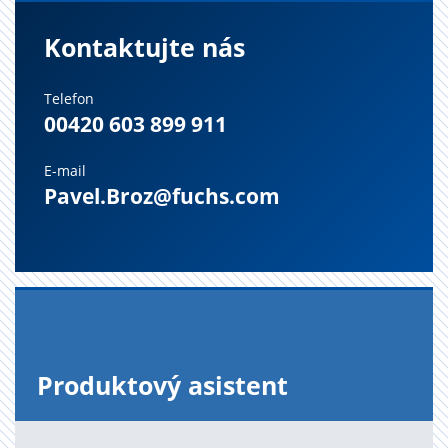
Kontaktujte nás
Telefon
00420 603 899 911
E-mail
Pavel.Broz@fuchs.com
Pro­duk­to­vý asi­s­tent