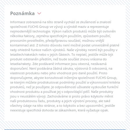
Poznámka
Informace zobrazená na této straně vychází ze zkušeností a znalostí
společnosti FUCHS Group ve vývoji a výrobě maziv a reprezentuje
nejmodernější technologie. Výkon našich produktů může být ovlivněn
několika faktory, zejména specifickým použitím, způsobem použití,
provozním prostředím, předpřípravou součástí, možnou vnější
kontaminací atd. Z tohoto důvodu není možné podat univerzálně platné
rady ohledně funkce našich výrobků. Naše výrobky nesmí být použity v
letadlech/raketách nebo v jejich částech. To neplatí, jestliže může být
produkt odstraněn předtím, než bude součást znovu vrácena do
letadla/rakety. Zde podávané informace jsou obecná, nezávazná
doporučení. Není podávána žádná záruka, výslovná či odvozená, na
vlastnosti produktu nebo jeho vhodnost pro dané použití. Proto
doporučujeme, abyste konzultovali inženýra společnosti FUCHS Group,
se kterým můžete prodiskutovat podmínky použití a výkonnostní kritéria
produktů, než je použijete. Je odpovědností uživatele vyzkoušet funkční
vhodnost produktu a používat jej s odpovídající péčí. Naše produkty
jsou v neustálém vývoji. Zachováváme si proto právo kdykoliv měnit
naši produktovou řadu, produkty a jejich výrobní procesy, ale také
všechny údaje na této stránce, a to kdykoliv a bez upozornění, jestliže
neexistuje specifická dohoda se zákazníkem, která vyžaduje opak.