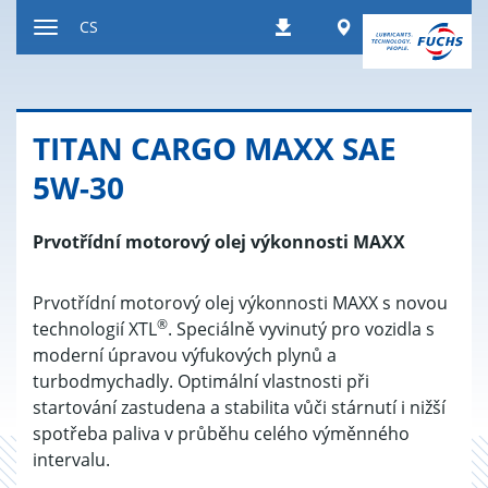
Přeskočit
Worldwide
CS
Stahování
na
Přepnout
obsah
navigaci
TITAN CARGO MAXX SAE
5W-30
Prvotřídní motorový olej výkonnosti MAXX
Prvotřídní motorový olej výkonnosti MAXX s novou
®
technologií XTL
. Speciálně vyvinutý pro vozidla s
moderní úpravou výfukových plynů a
turbodmychadly. Optimální vlastnosti při
startování zastudena a stabilita vůči stárnutí i nižší
spotřeba paliva v průběhu celého výměnného
intervalu.