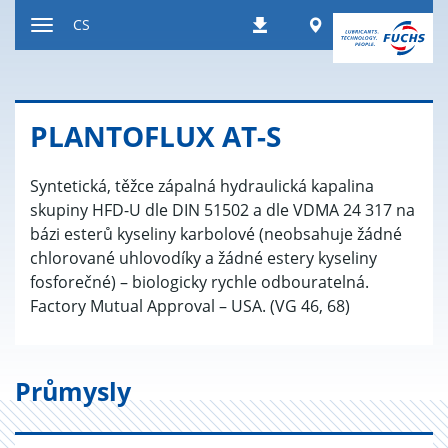
Přeskočit
Worldwide
CS
Stahování
na
Přepnout
obsah
navigaci
PLAN­TOFLUX AT-S
Syntetická, těžce zápalná hydraulická kapalina
skupiny HFD-U dle DIN 51502 a dle VDMA 24 317 na
bázi esterů kyseliny karbolové (neobsahuje žádné
chlorované uhlovodíky a žádné estery kyseliny
fosforečné) – biologicky rychle odbouratelná.
Factory Mutual Approval – USA. (VG 46, 68)
Průmysly