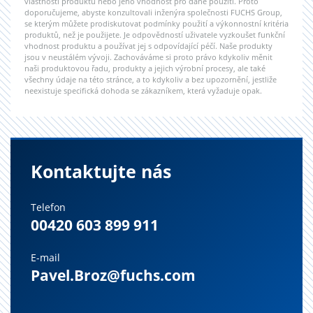
vlastnosti produktu nebo jeho vhodnost pro dané použití. Proto
doporučujeme, abyste konzultovali inženýra společnosti FUCHS Group,
se kterým můžete prodiskutovat podmínky použití a výkonnostní kritéria
produktů, než je použijete. Je odpovědností uživatele vyzkoušet funkční
vhodnost produktu a používat jej s odpovídající péčí. Naše produkty
jsou v neustálém vývoji. Zachováváme si proto právo kdykoliv měnit
naši produktovou řadu, produkty a jejich výrobní procesy, ale také
všechny údaje na této stránce, a to kdykoliv a bez upozornění, jestliže
neexistuje specifická dohoda se zákazníkem, která vyžaduje opak.
Kontaktujte nás
Telefon
00420 603 899 911
E-mail
Pavel.Broz@fuchs.com