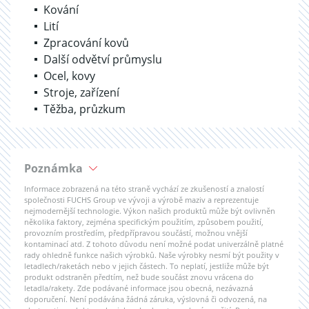
Kování
Lití
Zpracování kovů
Další odvětví průmyslu
Ocel, kovy
Stroje, zařízení
Těžba, průzkum
Poznámka
Informace zobrazená na této straně vychází ze zkušeností a znalostí
společnosti FUCHS Group ve vývoji a výrobě maziv a reprezentuje
nejmodernější technologie. Výkon našich produktů může být ovlivněn
několika faktory, zejména specifickým použitím, způsobem použití,
provozním prostředím, předpřípravou součástí, možnou vnější
kontaminací atd. Z tohoto důvodu není možné podat univerzálně platné
rady ohledně funkce našich výrobků. Naše výrobky nesmí být použity v
letadlech/raketách nebo v jejich částech. To neplatí, jestliže může být
produkt odstraněn předtím, než bude součást znovu vrácena do
letadla/rakety. Zde podávané informace jsou obecná, nezávazná
doporučení. Není podávána žádná záruka, výslovná či odvozená, na