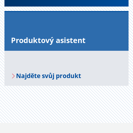
Pro­duk­to­vý asi­s­tent
Na­jdě­te svůj pro­dukt