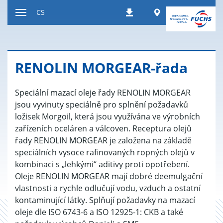
Přeskočit
Worldwide
CS
Stahování
na
Přepnout
obsah
navigaci
RE­NO­LIN MOR­GEAR-řada
Speciální mazací oleje řady RENOLIN MORGEAR
jsou vyvinuty speciálně pro splnění požadavků
ložisek Morgoil, která jsou využívána ve výrobních
zařízeních oceláren a válcoven. Receptura olejů
řady RENOLIN MORGEAR je založena na základě
speciálních vysoce rafinovaných ropných olejů v
kombinaci s „lehkými“ aditivy proti opotřebení.
Oleje RENOLIN MORGEAR mají dobré deemulgační
vlastnosti a rychle odlučují vodu, vzduch a ostatní
kontaminující látky. Splňují požadavky na mazací
oleje dle ISO 6743-6 a ISO 12925-1: CKB a také