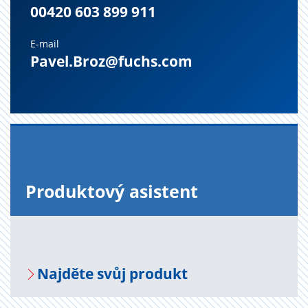
00420 603 899 911
E-mail
Pavel.Broz@fuchs.com
Pro­duk­to­vý asi­s­tent
Na­jdě­te svůj pro­dukt