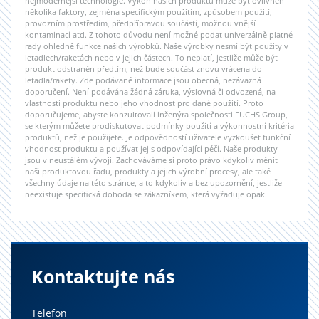
nejmodernější technologie. Výkon našich produktů může být ovlivněn
několika faktory, zejména specifickým použitím, způsobem použití,
provozním prostředím, předpřípravou součástí, možnou vnější
kontaminací atd. Z tohoto důvodu není možné podat univerzálně platné
rady ohledně funkce našich výrobků. Naše výrobky nesmí být použity v
letadlech/raketách nebo v jejich částech. To neplatí, jestliže může být
produkt odstraněn předtím, než bude součást znovu vrácena do
letadla/rakety. Zde podávané informace jsou obecná, nezávazná
doporučení. Není podávána žádná záruka, výslovná či odvozená, na
vlastnosti produktu nebo jeho vhodnost pro dané použití. Proto
doporučujeme, abyste konzultovali inženýra společnosti FUCHS Group,
se kterým můžete prodiskutovat podmínky použití a výkonnostní kritéria
produktů, než je použijete. Je odpovědností uživatele vyzkoušet funkční
vhodnost produktu a používat jej s odpovídající péčí. Naše produkty
jsou v neustálém vývoji. Zachováváme si proto právo kdykoliv měnit
naši produktovou řadu, produkty a jejich výrobní procesy, ale také
všechny údaje na této stránce, a to kdykoliv a bez upozornění, jestliže
neexistuje specifická dohoda se zákazníkem, která vyžaduje opak.
Kontaktujte nás
Telefon