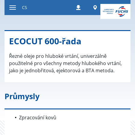
Přeskočit
Worldwide
CS
Stahování
na
Přepnout
obsah
navigaci
ECO­CUT 600-řada
Řezné oleje pro hluboké vrtání, univerzálně
použitelné pro všechny metody hlubokého vrtání,
jako je jednobřitová, ejektorová a BTA metoda.
Průmysly
Zpracování kovů