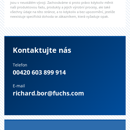
jsou v neustálém vývoji. Zachováváme si proto právo kdykoliv měnit
naši produktovou řadu, produkty a jejich výrobní procesy, ale také
všechny údaje na této stránce, a to kdykoliv a bez upozornění, jestliže
neexistuje specifická dohoda se zákazníkem, která vyžaduje opak.
Kontaktujte nás
Telefon
00420 603 899 914
E-mail
richard.bor@fuchs.com