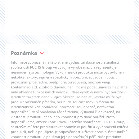
Poznámka
Informace zobrazená na této straně vychází ze zkušeností a znalostí
společnosti FUCHS Group ve vývoji a výrobě maziv a reprezentuje
nejmodernější technologie. Výkon našich produktů může být ovlivněn
několika faktory, zejména specifickým použitím, způsobem použití,
provozním prostředím, předpřípravou součástí, možnou vnější
kontaminací atd. Z tohoto důvodu není možné podat univerzálně platné
rady ohledně funkce našich výrobků. Naše výrobky nesmí být použity v
letadlech/raketách nebo v jejich částech. To neplatí, jestliže může být
produkt odstraněn předtím, než bude součást znovu vrácena do
letadla/rakety. Zde podávané informace jsou obecná, nezávazná
doporučení. Není podávána žádná záruka, výslovná či odvozená, na
vlastnosti produktu nebo jeho vhodnost pro dané použití. Proto
doporučujeme, abyste konzultovali inženýra společnosti FUCHS Group,
se kterým můžete prodiskutovat podmínky použití a výkonnostní kritéria
produktů, než je použijete. Je odpovědností uživatele vyzkoušet funkční
vhodnost produktu a používat jej s odpovídající péčí. Naše produkty