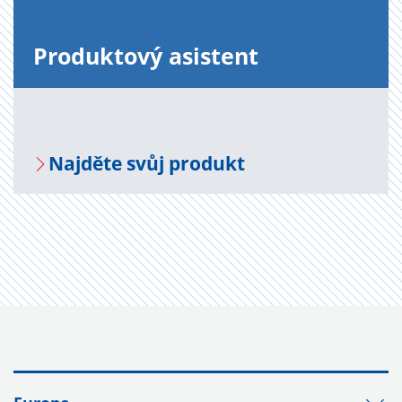
Pro­duk­to­vý asi­s­tent
Na­jdě­te svůj pro­dukt