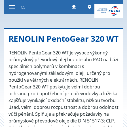
Přeskočit
Worldwide
CS
Stahování
na
Přepnout
obsah
navigaci
RE­NO­LIN Pen­to­Gear 320 WT
RENOLIN PentoGear 320 WT je vysoce výkonný
průmyslový převodový olej bez obsahu PAO na bázi
speciálních polymerů v kombinaci s
hydrogenovanými základovými oleji, určený pro
použití ve větrných elektrárnách. RENOLIN
PentoGear 320 WT poskytuje velmi dobrou
ochranu proti opotřebení pro převodovky a ložiska.
Zajišťuje vynikající oxidační stabilitu, nízkou tvorbu
úsad, velmi dobrou rozpustnost a dobrou odolnost
vůči pěnění. Splňuje a překračuje požadavky na
průmyslové převodové oleje dle DIN 51517-3: CLP.