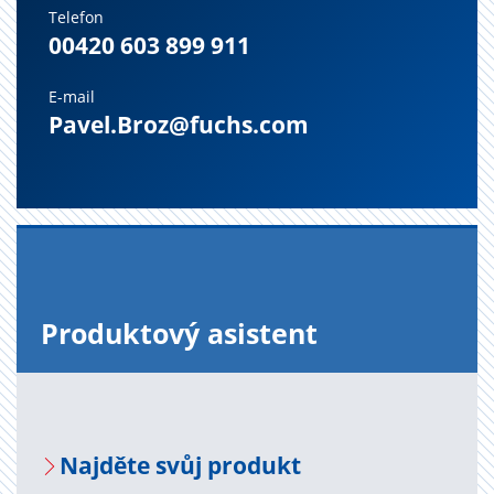
Telefon
00420 603 899 911
E-mail
Pavel.Broz@fuchs.com
Pro­duk­to­vý asi­s­tent
Na­jdě­te svůj pro­dukt