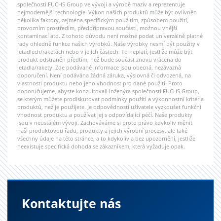
společnosti FUCHS Group ve vývoji a výrobě maziv a reprezentuje
nejmodernější technologie. Výkon našich produktů může být ovlivněn
několika faktory, zejména specifickým použitím, způsobem použití,
provozním prostředím, předpřípravou součástí, možnou vnější
kontaminací atd. Z tohoto důvodu není možné podat univerzálně platné
rady ohledně funkce našich výrobků. Naše výrobky nesmí být použity v
letadlech/raketách nebo v jejich částech. To neplatí, jestliže může být
produkt odstraněn předtím, než bude součást znovu vrácena do
letadla/rakety. Zde podávané informace jsou obecná, nezávazná
doporučení. Není podávána žádná záruka, výslovná či odvozená, na
vlastnosti produktu nebo jeho vhodnost pro dané použití. Proto
doporučujeme, abyste konzultovali inženýra společnosti FUCHS Group,
se kterým můžete prodiskutovat podmínky použití a výkonnostní kritéria
produktů, než je použijete. Je odpovědností uživatele vyzkoušet funkční
vhodnost produktu a používat jej s odpovídající péčí. Naše produkty
jsou v neustálém vývoji. Zachováváme si proto právo kdykoliv měnit
naši produktovou řadu, produkty a jejich výrobní procesy, ale také
všechny údaje na této stránce, a to kdykoliv a bez upozornění, jestliže
neexistuje specifická dohoda se zákazníkem, která vyžaduje opak.
Kontaktujte nás