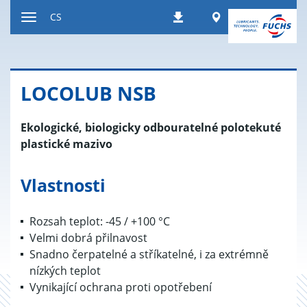
Přeskočit
Worldwide
CS
Stahování
na
Přepnout
obsah
navigaci
LO­CO­LUB NSB
Ekologické, biologicky odbouratelné polotekuté
plastické mazivo
Vlastnosti
Rozsah teplot: -45 / +100 °C
Velmi dobrá přilnavost
Snadno čerpatelné a stříkatelné, i za extrémně
nízkých teplot
Vynikající ochrana proti opotřebení