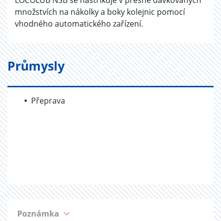
LOCOLUB NSB se nastřikuje v přesně dávkovaných
množstvích na nákolky a boky kolejnic pomocí
vhodného automatického zařízení.
Průmysly
Přeprava
Poznámka