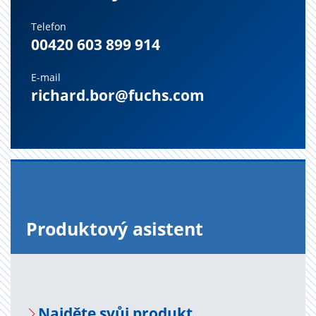
Telefon
00420 603 899 914
E-mail
richard.bor@fuchs.com
Pro­duk­to­vý asi­s­tent
Na­jdě­te svůj pro­dukt