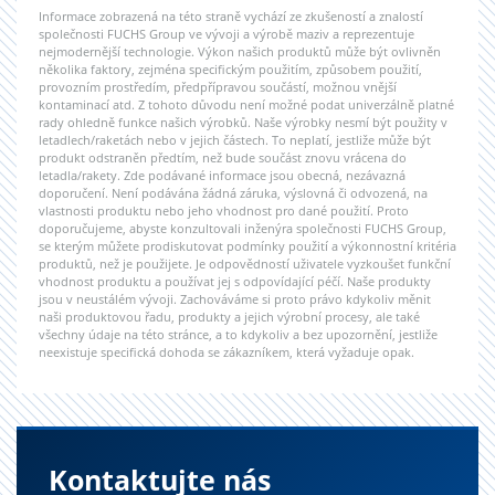
Informace zobrazená na této straně vychází ze zkušeností a znalostí
společnosti FUCHS Group ve vývoji a výrobě maziv a reprezentuje
nejmodernější technologie. Výkon našich produktů může být ovlivněn
několika faktory, zejména specifickým použitím, způsobem použití,
provozním prostředím, předpřípravou součástí, možnou vnější
kontaminací atd. Z tohoto důvodu není možné podat univerzálně platné
rady ohledně funkce našich výrobků. Naše výrobky nesmí být použity v
letadlech/raketách nebo v jejich částech. To neplatí, jestliže může být
produkt odstraněn předtím, než bude součást znovu vrácena do
letadla/rakety. Zde podávané informace jsou obecná, nezávazná
doporučení. Není podávána žádná záruka, výslovná či odvozená, na
vlastnosti produktu nebo jeho vhodnost pro dané použití. Proto
doporučujeme, abyste konzultovali inženýra společnosti FUCHS Group,
se kterým můžete prodiskutovat podmínky použití a výkonnostní kritéria
produktů, než je použijete. Je odpovědností uživatele vyzkoušet funkční
vhodnost produktu a používat jej s odpovídající péčí. Naše produkty
jsou v neustálém vývoji. Zachováváme si proto právo kdykoliv měnit
naši produktovou řadu, produkty a jejich výrobní procesy, ale také
všechny údaje na této stránce, a to kdykoliv a bez upozornění, jestliže
neexistuje specifická dohoda se zákazníkem, která vyžaduje opak.
Kontaktujte nás