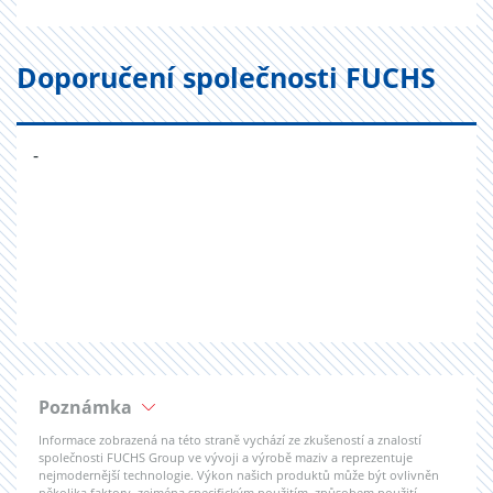
Doporučení společnosti FUCHS
-
Poznámka
Informace zobrazená na této straně vychází ze zkušeností a znalostí
společnosti FUCHS Group ve vývoji a výrobě maziv a reprezentuje
nejmodernější technologie. Výkon našich produktů může být ovlivněn
několika faktory, zejména specifickým použitím, způsobem použití,