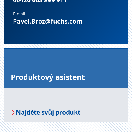
00420 603 899 911
E-mail
Pavel.Broz@fuchs.com
Pro­duk­to­vý asi­s­tent
Na­jdě­te svůj pro­dukt