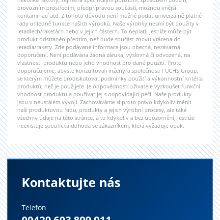
provozním prostředím, předpřípravou součástí, možnou vnější
kontaminací atd. Z tohoto důvodu není možné podat univerzálně platné
rady ohledně funkce našich výrobků. Naše výrobky nesmí být použity v
letadlech/raketách nebo v jejich částech. To neplatí, jestliže může být
produkt odstraněn předtím, než bude součást znovu vrácena do
letadla/rakety. Zde podávané informace jsou obecná, nezávazná
doporučení. Není podávána žádná záruka, výslovná či odvozená, na
vlastnosti produktu nebo jeho vhodnost pro dané použití. Proto
doporučujeme, abyste konzultovali inženýra společnosti FUCHS Group,
se kterým můžete prodiskutovat podmínky použití a výkonnostní kritéria
produktů, než je použijete. Je odpovědností uživatele vyzkoušet funkční
vhodnost produktu a používat jej s odpovídající péčí. Naše produkty
jsou v neustálém vývoji. Zachováváme si proto právo kdykoliv měnit
naši produktovou řadu, produkty a jejich výrobní procesy, ale také
všechny údaje na této stránce, a to kdykoliv a bez upozornění, jestliže
neexistuje specifická dohoda se zákazníkem, která vyžaduje opak.
Kontaktujte nás
Telefon