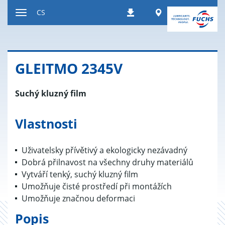
Přeskočit
Worldwide
CS
Stahování
na
Přepnout
obsah
navigaci
GLEIT­MO 2345V
Suchý kluzný film
Vlastnosti
Uživatelsky přívětivý a ekologicky nezávadný
Dobrá přilnavost na všechny druhy materiálů
Vytváří tenký, suchý kluzný film
Umožňuje čisté prostředí při montážích
Umožňuje značnou deformaci
Popis