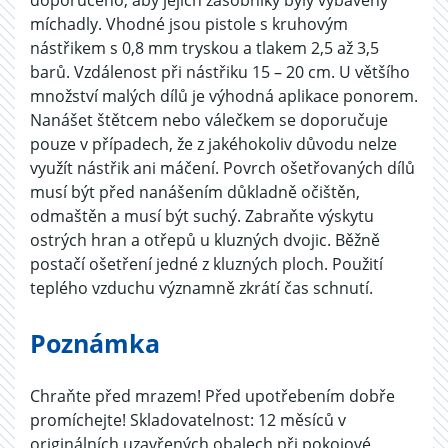
doporučeno, aby jejich zásobníky byly vybaveny
míchadly. Vhodné jsou pistole s kruhovým
nástřikem s 0,8 mm tryskou a tlakem 2,5 až 3,5
barů. Vzdálenost při nástřiku 15 – 20 cm. U většího
množství malých dílů je výhodná aplikace ponorem.
Nanášet štětcem nebo válečkem se doporučuje
pouze v případech, že z jakéhokoliv důvodu nelze
využít nástřik ani máčení. Povrch ošetřovaných dílů
musí být před nanášením důkladně očištěn,
odmaštěn a musí být suchý. Zabraňte výskytu
ostrých hran a otřepů u kluzných dvojic. Běžně
postačí ošetření jedné z kluzných ploch. Použití
teplého vzduchu významně zkrátí čas schnutí.
Poznámka
Chraňte před mrazem! Před upotřebením dobře
promíchejte! Skladovatelnost: 12 měsíců v
originálních uzavřených obalech při pokojové