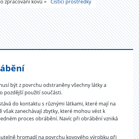
o zpracování kovů
Čisticí prostředky
rábění
musí být z povrchu odstraněny všechny látky a
 pozdější použití součásti.
vá do kontaktu s různými látkami, které mají na
ě však zanechávají zbytky, které mohou vést k
edném proces obrábění. Navíc při obrábění vzniká
yhnutelně hromadí na povrchu kovového výrobku při