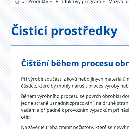
Produkty
Produktový program
Maziva pr
Čis­ti­cí pro­střed­ky
Čištění během procesu ob
Při výrobě součástí z kovů nebo jiných materiálů 
částice, které by mohly narušit proces výroby nebo
Během výrobního procesu se povrch obrobku dostá
jedné straně usnadnit zpracování, na druhé stran
vadám a případně k provozním výpadkům při násl
otěr.
Na závěr je třeba zmínit nečistoty, které se nev