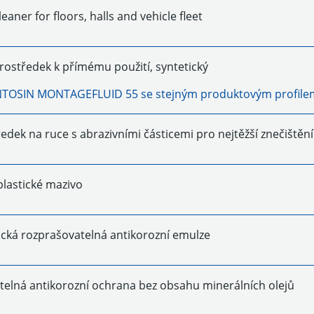
eaner for floors, halls and vehicle fleet
rostředek k přímému použití, syntetický
NTOSIN MONTAGEFLUID 55
se stejným produktovým profile
edek na ruce s abrazivními částicemi pro nejtěžší znečištění
plastické mazivo
ická rozprašovatelná antikorozní emulze
telná antikorozní ochrana bez obsahu minerálních olejů