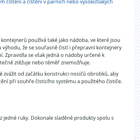
ím čištění a čištění v parních nebo vysokotlakých
kontejnerů používá také jako nádoba, ve které jsou
u výhodu, že se souřasně čistí i přepravní kontejnery
. Zpravidla se však jedná o nádoby určené k
zbytečně ztěžuje nebo téměř znemožňuje.
ité zvážit od začátku konstrukci nosičů obrobků, aby
ní při souhře čisticího systému a použitého čističe.
z jedné ruky. Dokonale sladěné produkty spolu s