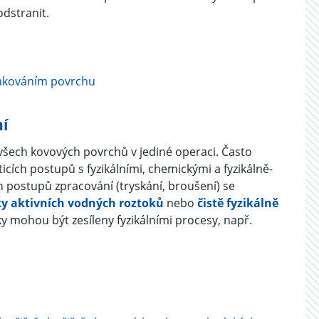
odstranit.
lakováním povrchu
ní
všech kovových povrchů v jediné operaci. Často
cích postupů s fyzikálními, chemickými a fyzikálně-
postupů zpracování (tryskání, broušení) se
y aktivních vodných roztoků
nebo
čistě fyzikálně
nky mohou být zesíleny fyzikálními procesy, např.