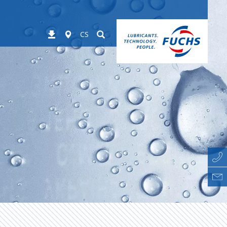
Worldwide
Suchen
Stahování
CS