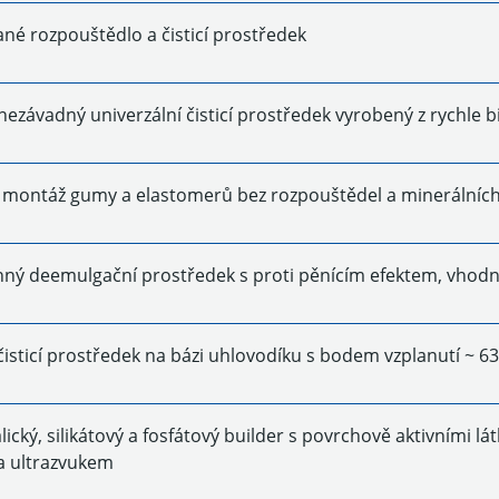
né rozpouštědlo a čisticí prostředek
nezávadný univerzální čisticí prostředek vyrobený z rychle b
 montáž gumy a elastomerů bez rozpouštědel a minerálních
ný deemulgační prostředek s proti pěnícím efektem, vhodný 
čisticí prostředek na bázi uhlovodíku s bodem vzplanutí ~ 63
lický, silikátový a fosfátový builder s povrchově aktivními 
a ultrazvukem