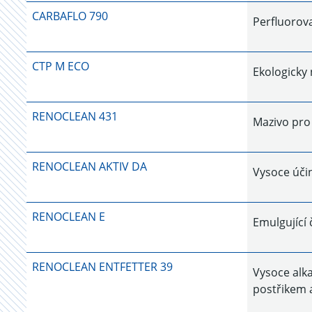
CARBAFLO 790
Perfluorova
CTP M ECO
Ekologicky 
RENOCLEAN 431
Mazivo pro
RENOCLEAN AKTIV DA
Vysoce účin
RENOCLEAN E
Emulgující 
RENOCLEAN ENTFETTER 39
Vysoce alka
postřikem 