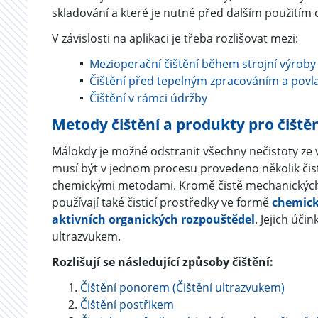
skladování a které je nutné před dalším použitím 
V závislosti na aplikaci je třeba rozlišovat mezi:
Mezioperační čištění během strojní výroby
Čištění před tepelným zpracováním a pov
Čištění v rámci údržby
Metody čištění a produkty pro čiště
Málokdy je možné odstranit všechny nečistoty ze 
musí být v jednom procesu provedeno několik čisti
chemickými metodami. Kromě čistě mechanických 
používají také čisticí prostředky ve formě
chemick
aktivních organických rozpouštědel
. Jejich úči
ultrazvukem.
Rozlišují se následující způsoby čištění:
Čištění ponorem (Čištění ultrazvukem)
Čištění postřikem