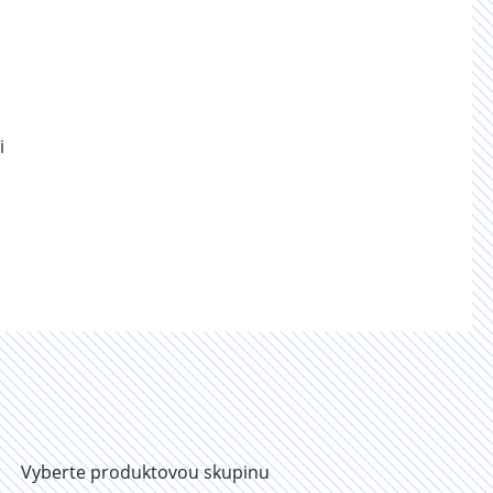
i
Vyberte produktovou skupinu