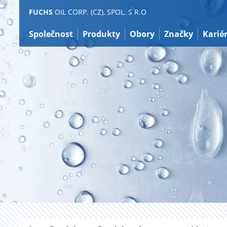
Přeskočit
FUCHS
OIL CORP. (CZ), SPOL. S R.O
na
obsah
Společnost
Produkty
Obory
Značky
Karié