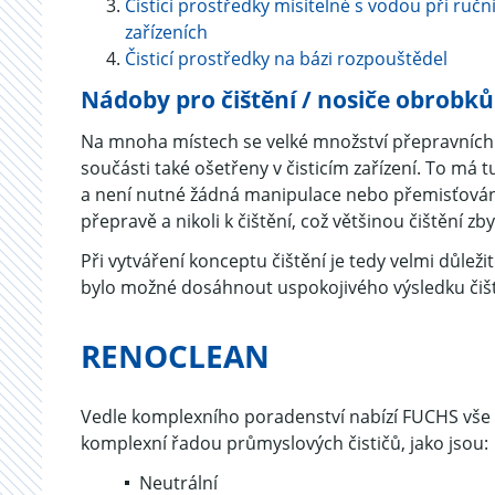
Čisticí prostředky mísitelné s vodou při ručn
zařízeních
Čisticí prostředky na bázi rozpouštědel
Nádoby pro čištění / nosiče obrobků
Na mnoha místech se velké množství přepravních 
součásti také ošetřeny v čisticím zařízení. To má t
a není nutné žádná manipulace nebo přemisťování
přepravě a nikoli k čištění, což většinou čištění 
Při vytváření konceptu čištění je tedy velmi důlež
bylo možné dosáhnout uspokojivého výsledku čiště
RENOCLEAN
Vedle komplexního poradenství nabízí FUCHS vše 
komplexní řadou průmyslových čističů, jako jsou:
Neutrální