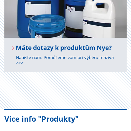
Máte do­ta­zy k pro­duk­tům Nye?
Napište nám. Pomůžeme vám při výběru maziva
>>>
Více info "Produkty"