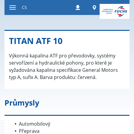
Přeskočit
Worldwide
CS
Stahování
na
Přepnout
obsah
navigaci
TITAN ATF 10
Výkonná kapalina ATF pro převodovky, systémy
servořízení a hydraulické pohony, pro které je
vyžadována kapalina specifikace General Motors
typ A, sufix A. Barva produktu: červená.
Průmysly
Automobilový
Přeprava