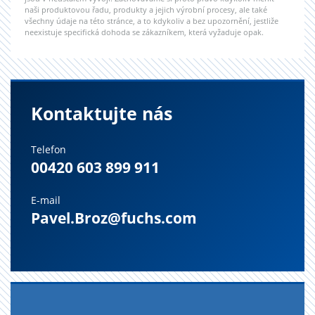
naši produktovou řadu, produkty a jejich výrobní procesy, ale také
všechny údaje na této stránce, a to kdykoliv a bez upozornění, jestliže
neexistuje specifická dohoda se zákazníkem, která vyžaduje opak.
Kontaktujte nás
Telefon
00420 603 899 911
E-mail
Pavel.Broz@fuchs.com