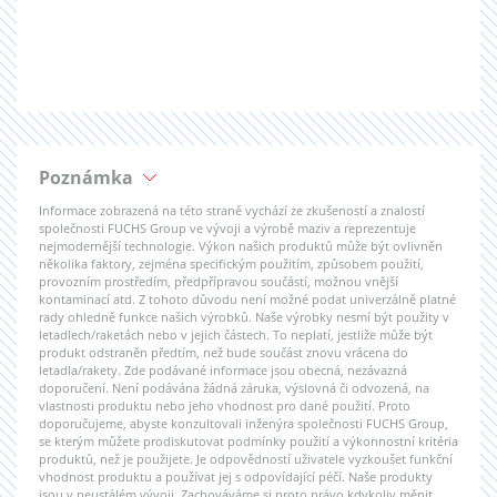
Poznámka
Informace zobrazená na této straně vychází ze zkušeností a znalostí
společnosti FUCHS Group ve vývoji a výrobě maziv a reprezentuje
nejmodernější technologie. Výkon našich produktů může být ovlivněn
několika faktory, zejména specifickým použitím, způsobem použití,
provozním prostředím, předpřípravou součástí, možnou vnější
kontaminací atd. Z tohoto důvodu není možné podat univerzálně platné
rady ohledně funkce našich výrobků. Naše výrobky nesmí být použity v
letadlech/raketách nebo v jejich částech. To neplatí, jestliže může být
produkt odstraněn předtím, než bude součást znovu vrácena do
letadla/rakety. Zde podávané informace jsou obecná, nezávazná
doporučení. Není podávána žádná záruka, výslovná či odvozená, na
vlastnosti produktu nebo jeho vhodnost pro dané použití. Proto
doporučujeme, abyste konzultovali inženýra společnosti FUCHS Group,
se kterým můžete prodiskutovat podmínky použití a výkonnostní kritéria
produktů, než je použijete. Je odpovědností uživatele vyzkoušet funkční
vhodnost produktu a používat jej s odpovídající péčí. Naše produkty
jsou v neustálém vývoji. Zachováváme si proto právo kdykoliv měnit