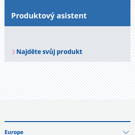
Pro­duk­to­vý asi­s­tent
Na­jdě­te svůj pro­dukt
Europe