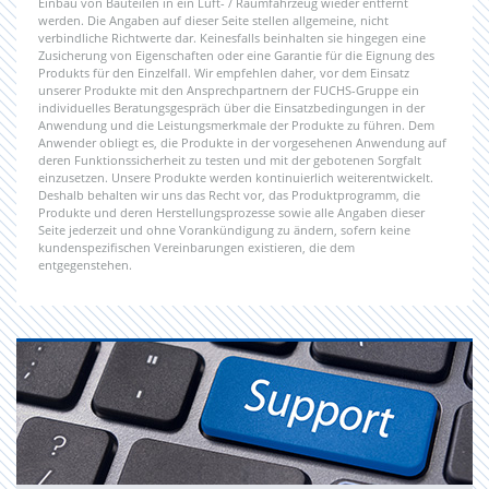
Einbau von Bauteilen in ein Luft- / Raumfahrzeug wieder entfernt
werden. Die Angaben auf dieser Seite stellen allgemeine, nicht
verbindliche Richtwerte dar. Keinesfalls beinhalten sie hingegen eine
Zusicherung von Eigenschaften oder eine Garantie für die Eignung des
Produkts für den Einzelfall. Wir empfehlen daher, vor dem Einsatz
unserer Produkte mit den Ansprechpartnern der FUCHS-Gruppe ein
individuelles Beratungsgespräch über die Einsatzbedingungen in der
Anwendung und die Leistungsmerkmale der Produkte zu führen. Dem
Anwender obliegt es, die Produkte in der vorgesehenen Anwendung auf
deren Funktionssicherheit zu testen und mit der gebotenen Sorgfalt
einzusetzen. Unsere Produkte werden kontinuierlich weiterentwickelt.
Deshalb behalten wir uns das Recht vor, das Produktprogramm, die
Produkte und deren Herstellungsprozesse sowie alle Angaben dieser
Seite jederzeit und ohne Vorankündigung zu ändern, sofern keine
kundenspezifischen Vereinbarungen existieren, die dem
entgegenstehen.