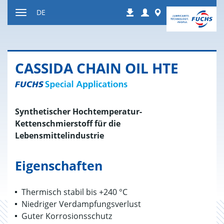
Zum
Login
Worldwide
DE
Downloads
Inhalt
Navigation
ein-
bzw.
ausblenden
CAS­SI­DA CHAIN OIL HTE
Synthetischer Hochtemperatur-
Kettenschmierstoff für die
Lebensmittelindustrie
Eigenschaften
Thermisch stabil bis +240 °C
Niedriger Verdampfungsverlust
Guter Korrosionsschutz