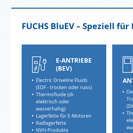
FUCHS BluEV – Speziell fü
E-ANTRIEBE
(BEV)
AN
Electric Driveline Fluids
(EDF -
trocken oder nass
)
De
Thermofluide (
di-
Tr
elektrisch oder
(D
wasserhaltig
)
Th
Lagerfette für E-Motoren
el
Radlagerfette
wa
NVH-Produkte