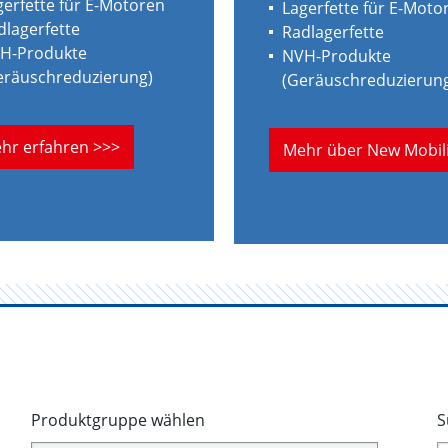
gerfette für E-Motoren
Lagerfette für E-Moto
dlagerfette
Radlagerfette
H-Produkte
NVH-Produkte
eräuschreduzierung)
(Geräuschreduzierun
hr erfahren >>>
Mehr über New Mobili
Produktgruppe wählen
S