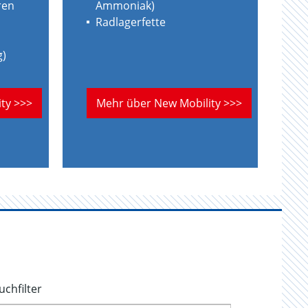
ren
Ammoniak)
Radlagerfette
g)
ty >>>
Mehr über New Mobility >>>
uchfilter