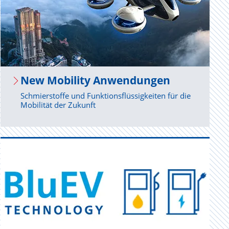
New Mo­bi­li­ty An­wen­dun­gen
Schmierstoffe und Funktionsflüssigkeiten für die
Mobilität der Zukunft