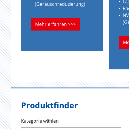
La
(Geräuschreduzierung)
Ra
NV
(G
Mehr erfahren >>>
Me
Produktfinder
Kategorie wählen