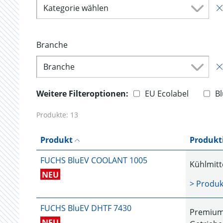
Kategorie wählen
Branche
Branche
Weitere Filteroptionen:
EU Ecolabel
B
Produkte:
13
Produkt
Produkt
FUCHS BluEV COOLANT 1005
Kühlmitt
NEU
> Produk
FUCHS BluEV DHTF 7430
Premium 
NEU