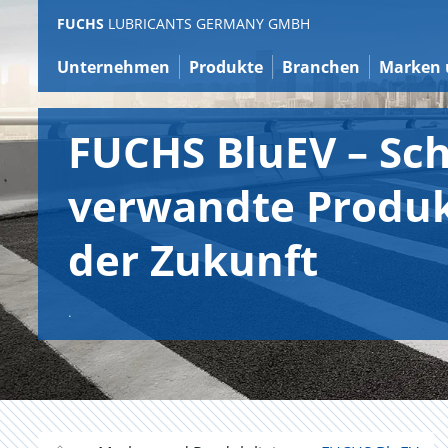
Zum
FUCHS
LUBRICANTS GERMANY GMBH
Inhalt
Unternehmen
Produkte
Branchen
Marken 
FUCHS BluEV – Sc
verwandte Produkt
der Zukunft
.