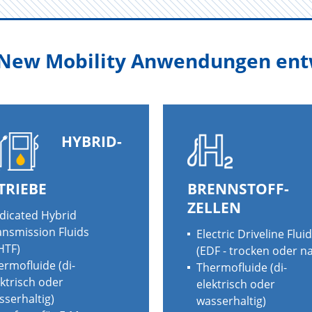
r New Mobility Anwendungen ent
HYBRID-
TRIEBE
BRENNSTOFF-
ZELLEN
dicated Hybrid
ansmission Fluids
Electric Driveline Flui
HTF)
(EDF -
trocken oder n
ermofluide (
di-
Thermofluide (
di-
ektrisch oder
elektrisch oder
sserhaltig
)
wasserhaltig
)