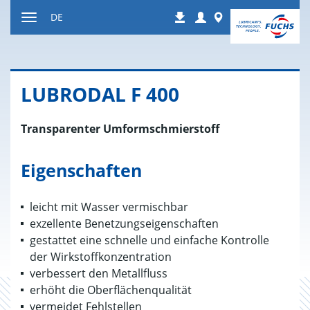
Zum
Login
Worldwide
DE
Downloads
Inhalt
Navigation
ein-
bzw.
ausblenden
LU­B­RO­DAL F 400
Transparenter Umformschmierstoff
Eigenschaften
leicht mit Wasser vermischbar
exzellente Benetzungseigenschaften
gestattet eine schnelle und einfache Kontrolle
der Wirkstoffkonzentration
verbessert den Metallfluss
erhöht die Oberflächenqualität
vermeidet Fehlstellen