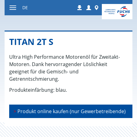
Zum
Login
Worldwide
DE
Downloads
Inhalt
Navigation
ein-
bzw.
ausblenden
TITAN 2T S
Ultra High Performance Motorenöl für Zweitakt-
Motoren. Dank hervorragender Löslichkeit
geeignet für die Gemisch- und
Getrenntschmierung.
Produkteinfärbung: blau.
>
Produkt online kaufen (nur Gewerbetreibende)