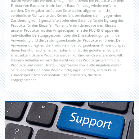
davon verwendet werden. Dies gilt nicht, soweit die Produkte vor dem
Einbau von Bauteilen in ein Luft- / Raumfahrzeug wieder entfernt
werden. Die Angaben auf dieser Seite stellen allgemeine, nicht
verbindliche Richtwerte dar. Keinesfalls beinhalten sie hingegen eine
Zusicherung von Eigenschaften oder eine Garantie für die Eignung des
Produkts für den Einzelfall. Wir empfehlen daher, vor dem Einsatz
unserer Produkte mit den Ansprechpartnern der FUCHS-Gruppe ein
individuelles Beratungsgespräch über die Einsatzbedingungen in der
Anwendung und die Leistungsmerkmale der Produkte zu führen. Dem
Anwender obliegt es, die Produkte in der vorgesehenen Anwendung auf
deren Funktionssicherheit zu testen und mit der gebotenen Sorgfalt
einzusetzen. Unsere Produkte werden kontinuierlich weiterentwickelt.
Deshalb behalten wir uns das Recht vor, das Produktprogramm, die
Produkte und deren Herstellungsprozesse sowie alle Angaben dieser
Seite jederzeit und ohne Vorankündigung zu ändern, sofern keine
kundenspezifischen Vereinbarungen existieren, die dem
entgegenstehen.