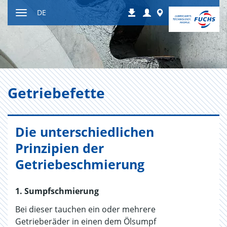
Zum
Login
Worldwide
DE
Downloads
Inhalt
Navigation
ein-
bzw.
ausblenden
Ge­trie­be­fet­te
Die unterschiedlichen
Prinzipien der
Getriebeschmierung
1. Sumpfschmierung
Bei dieser tauchen ein oder mehrere
Getrieberäder in einen dem Ölsumpf