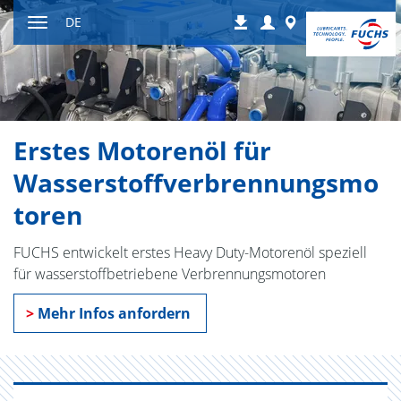
Zum
Login
Worldwide
DE
Downloads
Inhalt
Navigation
ein-
bzw.
ausblenden
Erstes Motorenöl für
Wasserstoffverbrennungsmo
toren
FUCHS entwickelt erstes Heavy Duty-Motorenöl speziell
für wasserstoffbetriebene Verbrennungsmotoren
>
Mehr Infos anfordern