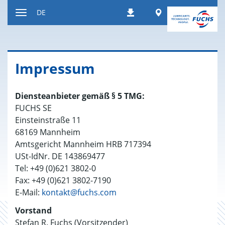
Zum
Worldwide
DE
Downloads
Inhalt
Navigation
ein-
bzw.
ausblenden
Im­pres­sum
Diensteanbieter gemäß § 5 TMG:
FUCHS SE
Einsteinstraße 11
68169 Mannheim
Amtsgericht Mannheim HRB 717394
USt-IdNr. DE 143869477
Tel: +49 (0)621 3802-0
Fax: +49 (0)621 3802-7190
E-Mail:
kontakt@fuchs.com
Vorstand
Stefan R. Fuchs (Vorsitzender)