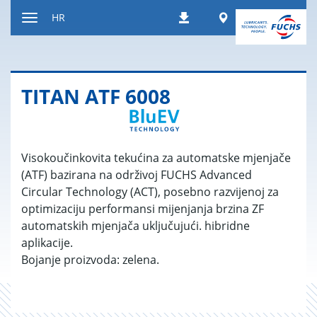
Prečac
Worldwide
HR
Preuzimanja
na
Uključi/isključi
sadržaj
navigaciju
TITAN ATF 6008
Visokoučinkovita tekućina za automatske mjenjače
(ATF) bazirana na održivoj FUCHS Advanced
Circular Technology (ACT), posebno razvijenoj za
optimizaciju performansi mijenjanja brzina ZF
automatskih mjenjača uključujući. hibridne
aplikacije.
Bojanje proizvoda: zelena.