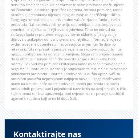
trenutno stanje tehnike. Na performanse naših proizvoda može utjecati
niz čimbenika, a osobito specifična upotreba, metoda primjene, radno
okruženje, predobrada dijelova, moguće vanjsko onečišćenje i slično.
Zbog toga ne možemo dati univerzalno važeće izjave o funkciji naših
proizvoda. Naši se proizvodi ne smiju upotrebljavati u zrakoplovima /
svemirskim letjelicama ili njihovim dijelovima. To se ne odnosi na
slučajeve kada se proizvodi mogu ponovno ukloniti prije ugradnje
dijelova u zrakoplov odnosno svemirsku letjelicu. Informacije koje su
ovdje navedene općenite su i neobvezujuće smjernice. Ne dajemo
nikakva izričita ni prešutna jamstva vezana za svojstva proizvoda ili za
njegovu prikladnost za određenu primjenu. Stoga vam preporučujemo
da se obratite inženjeru tehničke podrške grupe FUCHS kako biste
raspravili o uvjetima primjene i kriterijima radne izvedbe proizvoda prije
nego što ih upotrijebite. Korisnik je odgovoran za testiranje funkcionalne
prikladnosti proizvoda i upotrebu proizvoda uz dužan oprez. Naši su
proizvodi podložni neprestanom daljnjem razvoju. Stoga zadržavamo
pravo na izmjenu naše palete proizvoda, samih proizvoda i njihovih
proizvodnih procesa, kao i pojedinosti navedenih na ovoj stranici, u bilo
kojem trenutku i bez upozorenja, pod uvjetom da ne postoje specifični
ugovori s kupcima koji to ne bi dopuštali.
Kontaktirajte nas