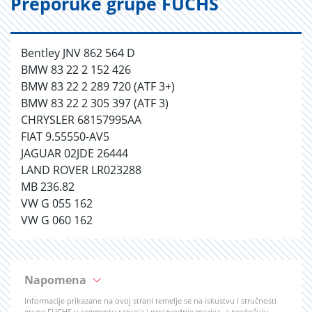
Preporuke grupe FUCHS
Bentley JNV 862 564 D
BMW 83 22 2 152 426
BMW 83 22 2 289 720 (ATF 3+)
BMW 83 22 2 305 397 (ATF 3)
CHRYSLER 68157995AA
FIAT 9.55550-AV5
JAGUAR 02JDE 26444
LAND ROVER LR023288
MB 236.82
VW G 055 162
VW G 060 162
Napomena
Informacije prikazane na ovoj strani temelje se na iskustvu i stručnosti
grupe FUCHS u segmentu razvoja i proizvodnje maziva, a predočuju