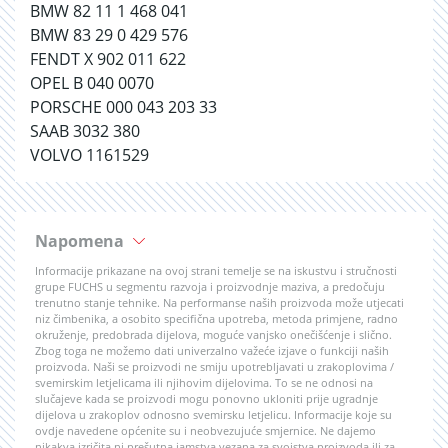
BMW 82 11 1 468 041
BMW 83 29 0 429 576
FENDT X 902 011 622
OPEL B 040 0070
PORSCHE 000 043 203 33
SAAB 3032 380
VOLVO 1161529
Napomena
Informacije prikazane na ovoj strani temelje se na iskustvu i stručnosti
grupe FUCHS u segmentu razvoja i proizvodnje maziva, a predočuju
trenutno stanje tehnike. Na performanse naših proizvoda može utjecati
niz čimbenika, a osobito specifična upotreba, metoda primjene, radno
okruženje, predobrada dijelova, moguće vanjsko onečišćenje i slično.
Zbog toga ne možemo dati univerzalno važeće izjave o funkciji naših
proizvoda. Naši se proizvodi ne smiju upotrebljavati u zrakoplovima /
svemirskim letjelicama ili njihovim dijelovima. To se ne odnosi na
slučajeve kada se proizvodi mogu ponovno ukloniti prije ugradnje
dijelova u zrakoplov odnosno svemirsku letjelicu. Informacije koje su
ovdje navedene općenite su i neobvezujuće smjernice. Ne dajemo
nikakva izričita ni prešutna jamstva vezana za svojstva proizvoda ili za