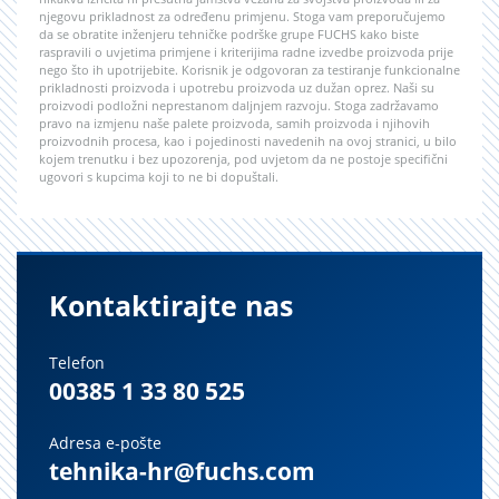
njegovu prikladnost za određenu primjenu. Stoga vam preporučujemo
da se obratite inženjeru tehničke podrške grupe FUCHS kako biste
raspravili o uvjetima primjene i kriterijima radne izvedbe proizvoda prije
nego što ih upotrijebite. Korisnik je odgovoran za testiranje funkcionalne
prikladnosti proizvoda i upotrebu proizvoda uz dužan oprez. Naši su
proizvodi podložni neprestanom daljnjem razvoju. Stoga zadržavamo
pravo na izmjenu naše palete proizvoda, samih proizvoda i njihovih
proizvodnih procesa, kao i pojedinosti navedenih na ovoj stranici, u bilo
kojem trenutku i bez upozorenja, pod uvjetom da ne postoje specifični
ugovori s kupcima koji to ne bi dopuštali.
Kontaktirajte nas
Telefon
00385 1 33 80 525
Adresa e-pošte
tehnika-hr@fuchs.com