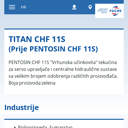
Prečac
Worldwide
HR
Preuzimanja
na
Uključi/isključi
sadržaj
navigaciju
TITAN CHF 11S
(Prije PENTOSIN CHF 11S)
PENTOSIN CHF 11S "Vrhunska učinkovita" tekućina
za servo upravljače i centralne hidraulične sustave
sa velikim brojem odobrenja različitih proizvođača.
Boja proizvoda:zelena
Industrije
Poljoprivreda, šumarstvo