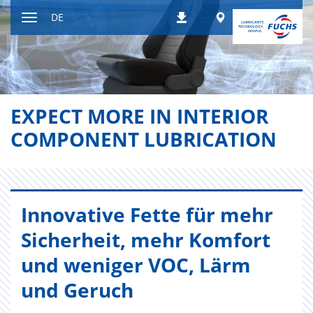
Zum
Worldwide
DE
Downloads
Inhalt
Navigation
ein-
bzw.
ausblenden
EXPECT MORE IN INTERIOR
COMPONENT LUBRICATION
In­no­va­ti­ve Fette für mehr
Si­cher­heit, mehr Kom­fort
und we­ni­ger VOC, Lärm
und Ge­ruch