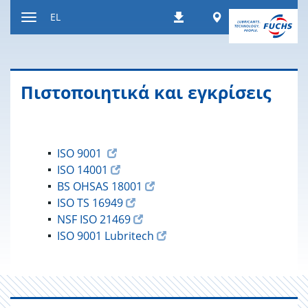
Μετάβαση
Worldwide
EL
Λήψεις
στο
Εναλλαγή
περιεχόμενο
περιήγησης
Πιστοποιητικά και εγκρίσεις
ISO 9001
ISO 14001
BS OHSAS 18001
ISO TS 16949
NSF ISO 21469
ISO 9001 Lubritech