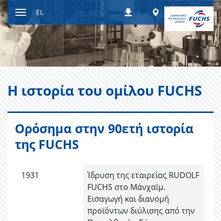
Μετάβαση
Worldwide
EL
Λήψεις
στο
Εναλλαγή
περιεχόμενο
περιήγησης
Η ιστορία του ομίλου FUCHS
Ορόσημα στην 90ετή ιστορία
της FUCHS
1931
Ίδρυση της εταιρείας RUDOLF
FUCHS στο Μάνχαϊμ.
Εισαγωγή και διανομή
προϊόντων διύλισης από την