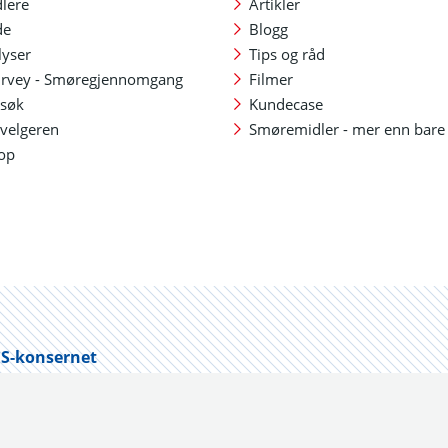
lere
Artikler
de
Blogg
lyser
Tips og råd
urvey - Smøregjennomgang
Filmer
søk
Kundecase
velgeren
Smøremidler - mer enn bare
op
S-konsernet