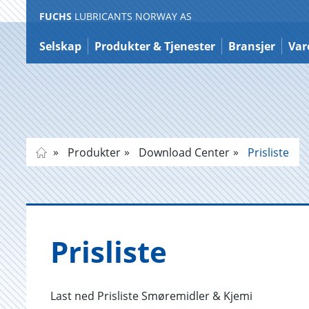
FUCHS
LUBRICANTS NORWAY AS
Hopp
til
Selskap
Produkter & Tjenester
Bransjer
Var
innholdet
Produkter
Download Center
Prisliste
Pris­lis­te
Last ned Prisliste Smøremidler & Kjemi