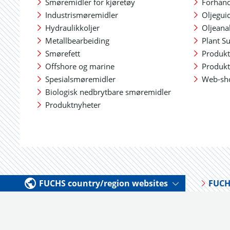
Smøremidler for kjøretøy
Forhand
Industrismøremidler
Oljegui
Hydraulikkoljer
Oljeana
Metallbearbeiding
Plant S
Smørefett
Produkt
Offshore og marine
Produkt
Spesialsmøremidler
Web-sh
Biologisk nedbrytbare smøremidler
Produktnyheter
FUCHS country/region websites
FUCH