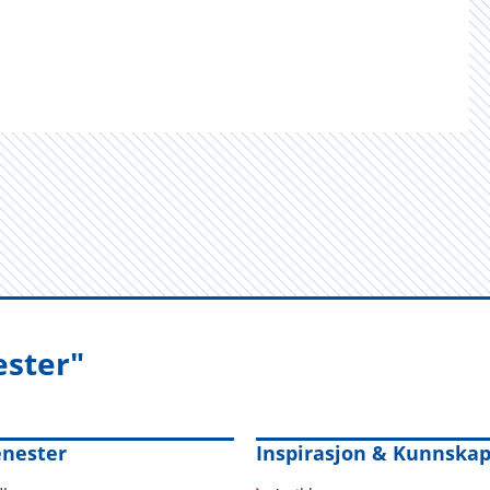
ester"
enester
Inspirasjon & Kunnska