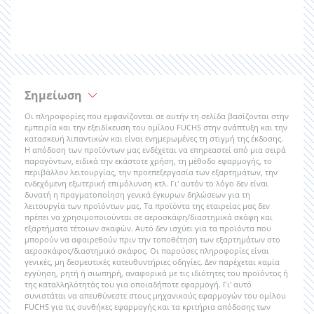
Σημείωση
Οι πληροφορίες που εμφανίζονται σε αυτήν τη σελίδα βασίζονται στην
εμπειρία και την εξειδίκευση του ομίλου FUCHS στην ανάπτυξη και την
κατασκευή λιπαντικών και είναι ενημερωμένες τη στιγμή της έκδοσης.
Η απόδοση των προϊόντων μας ενδέχεται να επηρεαστεί από μια σειρά
παραγόντων, ειδικά την εκάστοτε χρήση, τη μέθοδο εφαρμογής, το
περιβάλλον λειτουργίας, την προεπεξεργασία των εξαρτημάτων, την
ενδεχόμενη εξωτερική επιμόλυνση κτλ. Γι' αυτόν το λόγο δεν είναι
δυνατή η πραγματοποίηση γενικά έγκυρων δηλώσεων για τη
λειτουργία των προϊόντων μας. Τα προϊόντα της εταιρείας μας δεν
πρέπει να χρησιμοποιούνται σε αεροσκάφη/διαστημικά σκάφη και
εξαρτήματα τέτοιων σκαφών. Αυτό δεν ισχύει για τα προϊόντα που
μπορούν να αφαιρεθούν πριν την τοποθέτηση των εξαρτημάτων στο
αεροσκάφος/διαστημικό σκάφος. Οι παρούσες πληροφορίες είναι
γενικές, μη δεσμευτικές κατευθυντήριες οδηγίες. Δεν παρέχεται καμία
εγγύηση, ρητή ή σιωπηρή, αναφορικά με τις ιδιότητες του προϊόντος ή
της καταλληλότητάς του για οποιαδήποτε εφαρμογή. Γι' αυτό
συνιστάται να απευθύνεστε στους μηχανικούς εφαρμογών του ομίλου
FUCHS για τις συνθήκες εφαρμογής και τα κριτήρια απόδοσης των