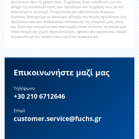
προϊόντων πριν τη χρήση τους. Ο χρήστης είναι υπεύθυνος για τον
έλεγχο της καταλληλότητας των προϊόντων και τη χρήση τους με την
απαιτούμενη προσοχή. Τα προϊόντα μας εξελίσσονται διαρκώς.
Συνεπώς, διατηρούμε το δικαίωμα αλλαγής της σειράς προϊόντων, των
προϊόντων και των διαδικασιών κατασκευής της εταιρείας μας, όπως
και όλων των στοιχείων που περιλαμβάνονται σε αυτήν τη σελίδα ανά
πάσα στιγμή και χωρίς προειδοποίηση, εφόσον δεν υφίστανται ειδικές
συμφωνίες με τον πελάτη όπου ορίζεται διαφορετικά.
Επικοινωνήστε μαζί μας
Τηλέφωνο
+30 210 6712646
Email
customer.service@fuchs.gr