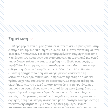
Σημείωση
Οι πληροφορίες που εμφανίζονται σε αυτήν τη σελίδα βασίζονται στην
εμπειρία και την εξειδίκευση του ομίλου FUCHS στην ανάπτυξη και την
κατασκευή λιπαντικών και είναι ενημερωμένες τη στιγμή της έκδοσης.
Η απόδοση των προϊόντων μας ενδέχεται να επηρεαστεί από μια σειρά
παραγόντων, ειδικά την εκάστοτε χρήση, τη μέθοδο εφαρμογής, το
περιβάλλον λειτουργίας, την προεπεξεργασία των εξαρτημάτων, την
ενδεχόμενη εξωτερική επιμόλυνση κτλ. Γι' αυτόν το λόγο δεν είναι
δυνατή η πραγματοποίηση γενικά έγκυρων δηλώσεων για τη
λειτουργία των προϊόντων μας. Τα προϊόντα της εταιρείας μας δεν
πρέπει να χρησιμοποιούνται σε αεροσκάφη/διαστημικά σκάφη και
εξαρτήματα τέτοιων σκαφών. Αυτό δεν ισχύει για τα προϊόντα που
μπορούν να αφαιρεθούν πριν την τοποθέτηση των εξαρτημάτων στο
αεροσκάφος/διαστημικό σκάφος. Οι παρούσες πληροφορίες είναι
γενικές, μη δεσμευτικές κατευθυντήριες οδηγίες. Δεν παρέχεται καμία
εγγύηση, ρητή ή σιωπηρή, αναφορικά με τις ιδιότητες του προϊόντος ή
της καταλληλότητάς του για οποιαδήποτε εφαρμογή. Γι' αυτό
συνιστάται να απευθύνεστε στους μηχανικούς εφαρμογών του ομίλου