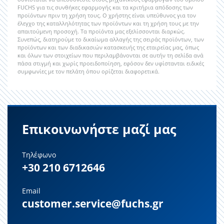
FUCHS για τις συνθήκες εφαρμογής και τα κριτήρια απόδοσης των
προϊόντων πριν τη χρήση τους. Ο χρήστης είναι υπεύθυνος για τον
έλεγχο της καταλληλότητας των προϊόντων και τη χρήση τους με την
απαιτούμενη προσοχή. Τα προϊόντα μας εξελίσσονται διαρκώς.
Συνεπώς, διατηρούμε το δικαίωμα αλλαγής της σειράς προϊόντων, των
προϊόντων και των διαδικασιών κατασκευής της εταιρείας μας, όπως
και όλων των στοιχείων που περιλαμβάνονται σε αυτήν τη σελίδα ανά
πάσα στιγμή και χωρίς προειδοποίηση, εφόσον δεν υφίστανται ειδικές
συμφωνίες με τον πελάτη όπου ορίζεται διαφορετικά.
Επικοινωνήστε μαζί μας
Τηλέφωνο
+30 210 6712646
Email
customer.service@fuchs.gr