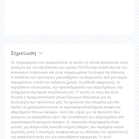
Σημείωση
Οι πληροφορίες που εμφανίζονται σε αυτήν τη σελίδα βασίζονται στην
εμπειρία και την εξειδίκευση του ομίλου FUCHS στην ανάπτυξη και την
κατασκευή λιπαντικών και είναι ενημερωμένες τη στιγμή της έκδοσης.
Η απόδοση των προϊόντων μας ενδέχεται να επηρεαστεί από μια σειρά
παραγόντων, ειδικά την εκάστοτε χρήση, τη μέθοδο εφαρμογής, το
περιβάλλον λειτουργίας, την προεπεξεργασία των εξαρτημάτων, την
ενδεχόμενη εξωτερική επιμόλυνση κτλ. Γι' αυτόν το λόγο δεν είναι
δυνατή η πραγματοποίηση γενικά έγκυρων δηλώσεων για τη
λειτουργία των προϊόντων μας. Τα προϊόντα της εταιρείας μας δεν
πρέπει να χρησιμοποιούνται σε αεροσκάφη/διαστημικά σκάφη και
εξαρτήματα τέτοιων σκαφών. Αυτό δεν ισχύει για τα προϊόντα που
μπορούν να αφαιρεθούν πριν την τοποθέτηση των εξαρτημάτων στο
αεροσκάφος/διαστημικό σκάφος. Οι παρούσες πληροφορίες είναι
γενικές, μη δεσμευτικές κατευθυντήριες οδηγίες. Δεν παρέχεται καμία
εγγύηση, ρητή ή σιωπηρή, αναφορικά με τις ιδιότητες του προϊόντος ή
της καταλληλότητάς του για οποιαδήποτε εφαρμογή. Γι' αυτό