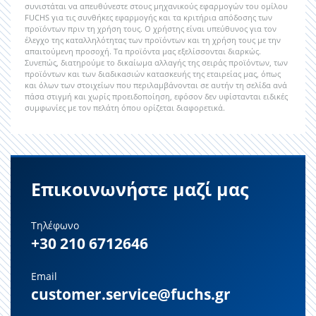
συνιστάται να απευθύνεστε στους μηχανικούς εφαρμογών του ομίλου
FUCHS για τις συνθήκες εφαρμογής και τα κριτήρια απόδοσης των
προϊόντων πριν τη χρήση τους. Ο χρήστης είναι υπεύθυνος για τον
έλεγχο της καταλληλότητας των προϊόντων και τη χρήση τους με την
απαιτούμενη προσοχή. Τα προϊόντα μας εξελίσσονται διαρκώς.
Συνεπώς, διατηρούμε το δικαίωμα αλλαγής της σειράς προϊόντων, των
προϊόντων και των διαδικασιών κατασκευής της εταιρείας μας, όπως
και όλων των στοιχείων που περιλαμβάνονται σε αυτήν τη σελίδα ανά
πάσα στιγμή και χωρίς προειδοποίηση, εφόσον δεν υφίστανται ειδικές
συμφωνίες με τον πελάτη όπου ορίζεται διαφορετικά.
Επικοινωνήστε μαζί μας
Τηλέφωνο
+30 210 6712646
Email
customer.service@fuchs.gr