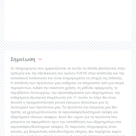
Σημείωση
Οι πληροφορίες που εμφανίζονται σε αυτήν τη σελίδα βασίζονται στην
εμπειρία και την εξειδίκευση του ομίλου FUCHS στην ανάπτυξη και την
κατασκευή λιπαντικών και είναι ενημερωμένες τη στιγμή της έκδοσης.
Η απόδοση των προϊόντων μας ενδέχεται να επηρεαστεί από μια σειρά
παραγόντων, ειδικά την εκάστοτε χρήση, τη μέθοδο εφαρμογής, το
περιβάλλον λειτουργίας, την προεπεξεργασία των εξαρτημάτων, την
ενδεχόμενη εξωτερική επιμόλυνση κτλ. Γι' αυτόν το λόγο δεν είναι
δυνατή η πραγματοποίηση γενικά έγκυρων δηλώσεων για τη
λειτουργία των προϊόντων μας. Τα προϊόντα της εταιρείας μας δεν
πρέπει να χρησιμοποιούνται σε αεροσκάφη/διαστημικά σκάφη και
εξαρτήματα τέτοιων σκαφών. Αυτό δεν ισχύει για τα προϊόντα που
μπορούν να αφαιρεθούν πριν την τοποθέτηση των εξαρτημάτων στο
αεροσκάφος/διαστημικό σκάφος. Οι παρούσες πληροφορίες είναι
γενικές, μη δεσμευτικές κατευθυντήριες οδηγίες. Δεν παρέχεται καμία