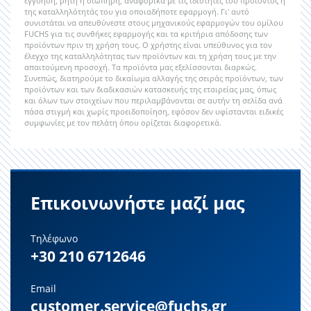
εγγύηση, ρητή ή σιωπηρή, αναφορικά με τις ιδιότητες του προϊόντος ή
της καταλληλότητάς του για οποιαδήποτε εφαρμογή. Γι' αυτό
συνιστάται να απευθύνεστε στους μηχανικούς εφαρμογών του ομίλου
FUCHS για τις συνθήκες εφαρμογής και τα κριτήρια απόδοσης των
προϊόντων πριν τη χρήση τους. Ο χρήστης είναι υπεύθυνος για τον
έλεγχο της καταλληλότητας των προϊόντων και τη χρήση τους με την
απαιτούμενη προσοχή. Τα προϊόντα μας εξελίσσονται διαρκώς.
Συνεπώς, διατηρούμε το δικαίωμα αλλαγής της σειράς προϊόντων, των
προϊόντων και των διαδικασιών κατασκευής της εταιρείας μας, όπως
και όλων των στοιχείων που περιλαμβάνονται σε αυτήν τη σελίδα ανά
πάσα στιγμή και χωρίς προειδοποίηση, εφόσον δεν υφίστανται ειδικές
συμφωνίες με τον πελάτη όπου ορίζεται διαφορετικά.
Επικοινωνήστε μαζί μας
Τηλέφωνο
+30 210 6712646
Email
customer.service@fuchs.gr