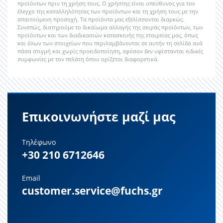
προϊόντων πριν τη χρήση τους. Ο χρήστης είναι υπεύθυνος για τον
έλεγχο της καταλληλότητας των προϊόντων και τη χρήση τους με την
απαιτούμενη προσοχή. Τα προϊόντα μας εξελίσσονται διαρκώς.
Συνεπώς, διατηρούμε το δικαίωμα αλλαγής της σειράς προϊόντων, των
προϊόντων και των διαδικασιών κατασκευής της εταιρείας μας, όπως
και όλων των στοιχείων που περιλαμβάνονται σε αυτήν τη σελίδα ανά
πάσα στιγμή και χωρίς προειδοποίηση, εφόσον δεν υφίστανται ειδικές
συμφωνίες με τον πελάτη όπου ορίζεται διαφορετικά.
Επικοινωνήστε μαζί μας
Τηλέφωνο
+30 210 6712646
Email
customer.service@fuchs.gr