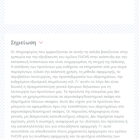
Σημείωση
Οι πληροφορίες που εμφανίζονται σε αυτήν τη σελίδα βασίζονται στην
εμπειρία και την εξειδίκευση του ομίλου FUCHS στην ανάπτυξη και την
κατασκευή λιπαντικών και είναι ενημερωμένες τη στιγμή της έκδοσης.
Η απόδοση των προϊόντων μας ενδέχεται να επηρεαστεί από μια σειρά
παραγόντων, ειδικά την εκάστοτε χρήση, τη μέθοδο εφαρμογής, το
περιβάλλον λειτουργίας, την προεπεξεργασία των εξαρτημάτων, την
ενδεχόμενη εξωτερική επιμόλυνση κτλ. Γι' αυτόν το λόγο δεν είναι
δυνατή η πραγματοποίηση γενικά έγκυρων δηλώσεων για τη
λειτουργία των προϊόντων μας. Τα προϊόντα της εταιρείας μας δεν
πρέπει να χρησιμοποιούνται σε αεροσκάφη/διαστημικά σκάφη και
εξαρτήματα τέτοιων σκαφών. Αυτό δεν ισχύει για τα προϊόντα που
μπορούν να αφαιρεθούν πριν την τοποθέτηση των εξαρτημάτων στο
αεροσκάφος/διαστημικό σκάφος. Οι παρούσες πληροφορίες είναι
γενικές, μη δεσμευτικές κατευθυντήριες οδηγίες. Δεν παρέχεται καμία
εγγύηση, ρητή ή σιωπηρή, αναφορικά με τις ιδιότητες του προϊόντος ή
της καταλληλότητάς του για οποιαδήποτε εφαρμογή. Γι' αυτό
συνιστάται να απευθύνεστε στους μηχανικούς εφαρμογών του ομίλου
FUCHS για τις συνθήκες εφαρμογής και τα κριτήρια απόδοσης των