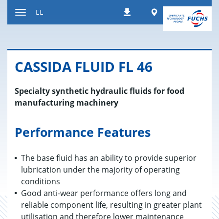
Μετάβαση
Worldwide
EL
Λήψεις
στο
Εναλλαγή
περιεχόμενο
περιήγησης
CASSIDA FLUID FL 46
Specialty synthetic hydraulic fluids for food
manufacturing machinery
Performance Features
The base fluid has an ability to provide superior
lubrication under the majority of operating
conditions
Good anti-wear performance offers long and
reliable component life, resulting in greater plant
utilisation and therefore lower maintenance