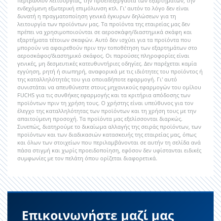
περιβάλλον λειτουργίας, την προεπεξεργασία των εξαρτημάτων, την
ενδεχόμενη εξωτερική επιμόλυνση κτλ. Γι' αυτόν το λόγο δεν είναι
δυνατή η πραγματοποίηση γενικά έγκυρων δηλώσεων για τη
λειτουργία των προϊόντων μας. Τα προϊόντα της εταιρείας μας δεν
πρέπει να χρησιμοποιούνται σε αεροσκάφη/διαστημικά σκάφη και
εξαρτήματα τέτοιων σκαφών. Αυτό δεν ισχύει για τα προϊόντα που
μπορούν να αφαιρεθούν πριν την τοποθέτηση των εξαρτημάτων στο
αεροσκάφος/διαστημικό σκάφος. Οι παρούσες πληροφορίες είναι
γενικές, μη δεσμευτικές κατευθυντήριες οδηγίες. Δεν παρέχεται καμία
εγγύηση, ρητή ή σιωπηρή, αναφορικά με τις ιδιότητες του προϊόντος ή
της καταλληλότητάς του για οποιαδήποτε εφαρμογή. Γι' αυτό
συνιστάται να απευθύνεστε στους μηχανικούς εφαρμογών του ομίλου
FUCHS για τις συνθήκες εφαρμογής και τα κριτήρια απόδοσης των
προϊόντων πριν τη χρήση τους. Ο χρήστης είναι υπεύθυνος για τον
έλεγχο της καταλληλότητας των προϊόντων και τη χρήση τους με την
απαιτούμενη προσοχή. Τα προϊόντα μας εξελίσσονται διαρκώς.
Συνεπώς, διατηρούμε το δικαίωμα αλλαγής της σειράς προϊόντων, των
προϊόντων και των διαδικασιών κατασκευής της εταιρείας μας, όπως
και όλων των στοιχείων που περιλαμβάνονται σε αυτήν τη σελίδα ανά
πάσα στιγμή και χωρίς προειδοποίηση, εφόσον δεν υφίστανται ειδικές
συμφωνίες με τον πελάτη όπου ορίζεται διαφορετικά.
Επικοινωνήστε μαζί μας