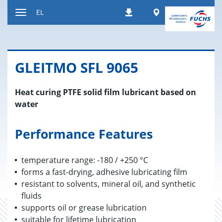
Μετάβαση
Worldwide
EL
Λήψεις
στο
Εναλλαγή
περιεχόμενο
περιήγησης
GLEITMO SFL 9065
Heat curing PTFE solid film lubricant based on
water
Performance Features
temperature range: -180 / +250 °C
forms a fast-drying, adhesive lubricating film
resistant to solvents, mineral oil, and synthetic
fluids
supports oil or grease lubrication
suitable for lifetime lubrication