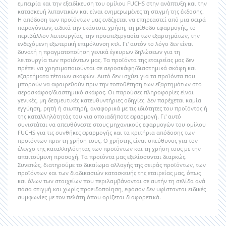
εμπειρία και την εξειδίκευση του ομίλου FUCHS στην ανάπτυξη και την
κατασκευή λιπαντικών και είναι ενημερωμένες τη στιγμή της έκδοσης.
Η απόδοση των προϊόντων μας ενδέχεται να επηρεαστεί από μια σειρά
παραγόντων, ειδικά την εκάστοτε χρήση, τη μέθοδο εφαρμογής, το
περιβάλλον λειτουργίας, την προεπεξεργασία των εξαρτημάτων, την
ενδεχόμενη εξωτερική επιμόλυνση κτλ. Γι' αυτόν το λόγο δεν είναι
δυνατή η πραγματοποίηση γενικά έγκυρων δηλώσεων για τη
λειτουργία των προϊόντων μας. Τα προϊόντα της εταιρείας μας δεν
πρέπει να χρησιμοποιούνται σε αεροσκάφη/διαστημικά σκάφη και
εξαρτήματα τέτοιων σκαφών. Αυτό δεν ισχύει για τα προϊόντα που
μπορούν να αφαιρεθούν πριν την τοποθέτηση των εξαρτημάτων στο
αεροσκάφος/διαστημικό σκάφος. Οι παρούσες πληροφορίες είναι
γενικές, μη δεσμευτικές κατευθυντήριες οδηγίες. Δεν παρέχεται καμία
εγγύηση, ρητή ή σιωπηρή, αναφορικά με τις ιδιότητες του προϊόντος ή
της καταλληλότητάς του για οποιαδήποτε εφαρμογή. Γι' αυτό
συνιστάται να απευθύνεστε στους μηχανικούς εφαρμογών του ομίλου
FUCHS για τις συνθήκες εφαρμογής και τα κριτήρια απόδοσης των
προϊόντων πριν τη χρήση τους. Ο χρήστης είναι υπεύθυνος για τον
έλεγχο της καταλληλότητας των προϊόντων και τη χρήση τους με την
απαιτούμενη προσοχή. Τα προϊόντα μας εξελίσσονται διαρκώς.
Συνεπώς, διατηρούμε το δικαίωμα αλλαγής της σειράς προϊόντων, των
προϊόντων και των διαδικασιών κατασκευής της εταιρείας μας, όπως
και όλων των στοιχείων που περιλαμβάνονται σε αυτήν τη σελίδα ανά
πάσα στιγμή και χωρίς προειδοποίηση, εφόσον δεν υφίστανται ειδικές
συμφωνίες με τον πελάτη όπου ορίζεται διαφορετικά.