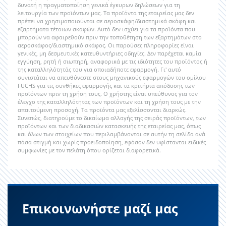
δυνατή η πραγματοποίηση γενικά έγκυρων δηλώσεων για τη
λειτουργία των προϊόντων μας. Τα προϊόντα της εταιρείας μας δεν
πρέπει να χρησιμοποιούνται σε αεροσκάφη/διαστημικά σκάφη και
εξαρτήματα τέτοιων σκαφών. Αυτό δεν ισχύει για τα προϊόντα που
μπορούν να αφαιρεθούν πριν την τοποθέτηση των εξαρτημάτων στο
αεροσκάφος/διαστημικό σκάφος. Οι παρούσες πληροφορίες είναι
γενικές, μη δεσμευτικές κατευθυντήριες οδηγίες. Δεν παρέχεται καμία
εγγύηση, ρητή ή σιωπηρή, αναφορικά με τις ιδιότητες του προϊόντος ή
της καταλληλότητάς του για οποιαδήποτε εφαρμογή. Γι' αυτό
συνιστάται να απευθύνεστε στους μηχανικούς εφαρμογών του ομίλου
FUCHS για τις συνθήκες εφαρμογής και τα κριτήρια απόδοσης των
προϊόντων πριν τη χρήση τους. Ο χρήστης είναι υπεύθυνος για τον
έλεγχο της καταλληλότητας των προϊόντων και τη χρήση τους με την
απαιτούμενη προσοχή. Τα προϊόντα μας εξελίσσονται διαρκώς.
Συνεπώς, διατηρούμε το δικαίωμα αλλαγής της σειράς προϊόντων, των
προϊόντων και των διαδικασιών κατασκευής της εταιρείας μας, όπως
και όλων των στοιχείων που περιλαμβάνονται σε αυτήν τη σελίδα ανά
πάσα στιγμή και χωρίς προειδοποίηση, εφόσον δεν υφίστανται ειδικές
συμφωνίες με τον πελάτη όπου ορίζεται διαφορετικά.
Επικοινωνήστε μαζί μας