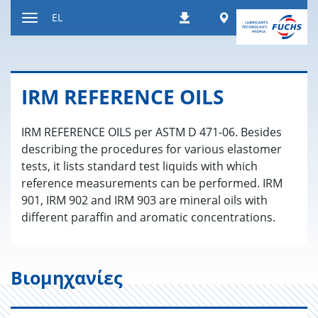
Μετάβαση
Worldwide
EL
Λήψεις
στο
Εναλλαγή
περιεχόμενο
περιήγησης
IRM REFERENCE OILS
IRM REFERENCE OILS per ASTM D 471-06. Besides
describing the procedures for various elastomer
tests, it lists standard test liquids with which
reference measurements can be performed. IRM
901, IRM 902 and IRM 903 are mineral oils with
different paraffin and aromatic concentrations.
Βιομηχανίες