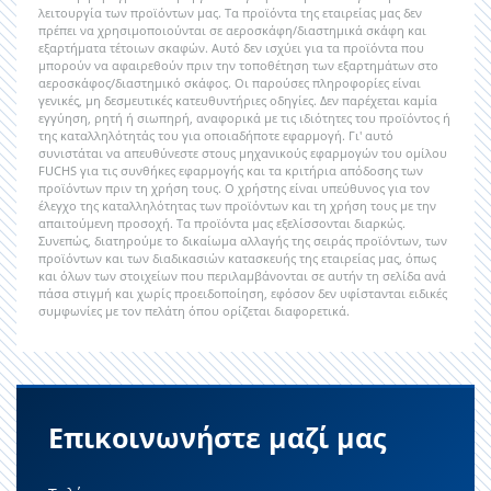
λειτουργία των προϊόντων μας. Τα προϊόντα της εταιρείας μας δεν
πρέπει να χρησιμοποιούνται σε αεροσκάφη/διαστημικά σκάφη και
εξαρτήματα τέτοιων σκαφών. Αυτό δεν ισχύει για τα προϊόντα που
μπορούν να αφαιρεθούν πριν την τοποθέτηση των εξαρτημάτων στο
αεροσκάφος/διαστημικό σκάφος. Οι παρούσες πληροφορίες είναι
γενικές, μη δεσμευτικές κατευθυντήριες οδηγίες. Δεν παρέχεται καμία
εγγύηση, ρητή ή σιωπηρή, αναφορικά με τις ιδιότητες του προϊόντος ή
της καταλληλότητάς του για οποιαδήποτε εφαρμογή. Γι' αυτό
συνιστάται να απευθύνεστε στους μηχανικούς εφαρμογών του ομίλου
FUCHS για τις συνθήκες εφαρμογής και τα κριτήρια απόδοσης των
προϊόντων πριν τη χρήση τους. Ο χρήστης είναι υπεύθυνος για τον
έλεγχο της καταλληλότητας των προϊόντων και τη χρήση τους με την
απαιτούμενη προσοχή. Τα προϊόντα μας εξελίσσονται διαρκώς.
Συνεπώς, διατηρούμε το δικαίωμα αλλαγής της σειράς προϊόντων, των
προϊόντων και των διαδικασιών κατασκευής της εταιρείας μας, όπως
και όλων των στοιχείων που περιλαμβάνονται σε αυτήν τη σελίδα ανά
πάσα στιγμή και χωρίς προειδοποίηση, εφόσον δεν υφίστανται ειδικές
συμφωνίες με τον πελάτη όπου ορίζεται διαφορετικά.
Επικοινωνήστε μαζί μας