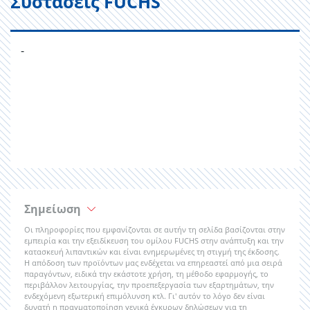
Συστάσεις FUCHS
-
Σημείωση
Οι πληροφορίες που εμφανίζονται σε αυτήν τη σελίδα βασίζονται στην
εμπειρία και την εξειδίκευση του ομίλου FUCHS στην ανάπτυξη και την
κατασκευή λιπαντικών και είναι ενημερωμένες τη στιγμή της έκδοσης.
Η απόδοση των προϊόντων μας ενδέχεται να επηρεαστεί από μια σειρά
παραγόντων, ειδικά την εκάστοτε χρήση, τη μέθοδο εφαρμογής, το
περιβάλλον λειτουργίας, την προεπεξεργασία των εξαρτημάτων, την
ενδεχόμενη εξωτερική επιμόλυνση κτλ. Γι' αυτόν το λόγο δεν είναι
δυνατή η πραγματοποίηση γενικά έγκυρων δηλώσεων για τη