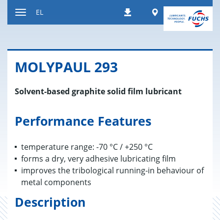
Μετάβαση
Worldwide
EL
Λήψεις
στο
Εναλλαγή
περιεχόμενο
περιήγησης
MOLYPAUL 293
Solvent-based graphite solid film lubricant
Performance Features
temperature range: -70 °C / +250 °C
forms a dry, very adhesive lubricating film
improves the tribological running-in behaviour of
metal components
Description