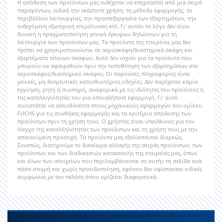
Η απόδοση των προϊόντων μας ενδέχεται να επηρεαστεί από μια σειρά
παραγόντων, ειδικά την εκάστοτε χρήση, τη μέθοδο εφαρμογής, το
περιβάλλον λειτουργίας, την προεπεξεργασία των εξαρτημάτων, την
ενδεχόμενη εξωτερική επιμόλυνση κτλ. Γι' αυτόν το λόγο δεν είναι
δυνατή η πραγματοποίηση γενικά έγκυρων δηλώσεων για τη
λειτουργία των προϊόντων μας. Τα προϊόντα της εταιρείας μας δεν
πρέπει να χρησιμοποιούνται σε αεροσκάφη/διαστημικά σκάφη και
εξαρτήματα τέτοιων σκαφών. Αυτό δεν ισχύει για τα προϊόντα που
μπορούν να αφαιρεθούν πριν την τοποθέτηση των εξαρτημάτων στο
αεροσκάφος/διαστημικό σκάφος. Οι παρούσες πληροφορίες είναι
γενικές, μη δεσμευτικές κατευθυντήριες οδηγίες. Δεν παρέχεται καμία
εγγύηση, ρητή ή σιωπηρή, αναφορικά με τις ιδιότητες του προϊόντος ή
της καταλληλότητάς του για οποιαδήποτε εφαρμογή. Γι' αυτό
συνιστάται να απευθύνεστε στους μηχανικούς εφαρμογών του ομίλου
FUCHS για τις συνθήκες εφαρμογής και τα κριτήρια απόδοσης των
προϊόντων πριν τη χρήση τους. Ο χρήστης είναι υπεύθυνος για τον
έλεγχο της καταλληλότητας των προϊόντων και τη χρήση τους με την
απαιτούμενη προσοχή. Τα προϊόντα μας εξελίσσονται διαρκώς.
Συνεπώς, διατηρούμε το δικαίωμα αλλαγής της σειράς προϊόντων, των
προϊόντων και των διαδικασιών κατασκευής της εταιρείας μας, όπως
και όλων των στοιχείων που περιλαμβάνονται σε αυτήν τη σελίδα ανά
πάσα στιγμή και χωρίς προειδοποίηση, εφόσον δεν υφίστανται ειδικές
συμφωνίες με τον πελάτη όπου ορίζεται διαφορετικά.