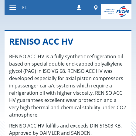
Μετάβαση
Worldwide
EL
Λήψεις
στο
Εναλλαγή
περιεχόμενο
περιήγησης
RENISO ACC HV
RENISO ACC HV is a fully synthetic refrigeration oil
based on special double end-capped polyalkylene
glycol (PAG) in ISO VG 68. RENISO ACC HV was
developed especially for axial piston compressors
in passenger car a/c systems which require a
refrigeration oil with higher viscosity. RENISO ACC
HV guarantees excellent wear protection and a
very high thermal and chemical stability under CO2
atmosphere.
RENISO ACC HV fulfills and exceeds DIN 51503 KB.
Approved by DAIMLER and SANDEN.