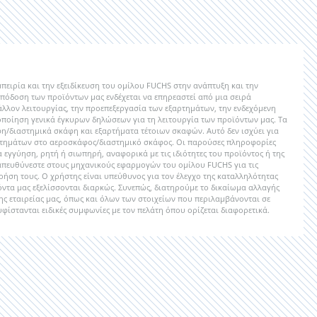
πειρία και την εξειδίκευση του ομίλου FUCHS στην ανάπτυξη και την
απόδοση των προϊόντων μας ενδέχεται να επηρεαστεί από μια σειρά
άλλον λειτουργίας, την προεπεξεργασία των εξαρτημάτων, την ενδεχόμενη
τοποίηση γενικά έγκυρων δηλώσεων για τη λειτουργία των προϊόντων μας. Τα
φη/διαστημικά σκάφη και εξαρτήματα τέτοιων σκαφών. Αυτό δεν ισχύει για
ρτημάτων στο αεροσκάφος/διαστημικό σκάφος. Οι παρούσες πληροφορίες
ία εγγύηση, ρητή ή σιωπηρή, αναφορικά με τις ιδιότητες του προϊόντος ή της
 απευθύνεστε στους μηχανικούς εφαρμογών του ομίλου FUCHS για τις
ήση τους. Ο χρήστης είναι υπεύθυνος για τον έλεγχο της καταλληλότητας
ντα μας εξελίσσονται διαρκώς. Συνεπώς, διατηρούμε το δικαίωμα αλλαγής
ης εταιρείας μας, όπως και όλων των στοιχείων που περιλαμβάνονται σε
φίστανται ειδικές συμφωνίες με τον πελάτη όπου ορίζεται διαφορετικά.