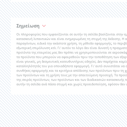
Σημείωση
Οι πληροφορίες που εμφανίζονται σε αυτήν τη σελίδα βασίζονται στην εμ
κατασκευή λιπαντικών και είναι ενημερωμένες τη στιγμή της έκδοσης. Η 
παραγόντων, ειδικά την εκάστοτε χρήση, τη μέθοδο εφαρμογής, το περιβ
εξωτερική επιμόλυνση κτλ. Γι' αυτόν το λόγο δεν είναι δυνατή η πραγμα
προϊόντα της εταιρείας μας δεν πρέπει να χρησιμοποιούνται σε αεροσκά
τα προϊόντα που μπορούν να αφαιρεθούν πριν την τοποθέτηση των εξα
είναι γενικές, μη δεσμευτικές κατευθυντήριες οδηγίες. Δεν παρέχεται καμ
καταλληλότητάς του για οποιαδήποτε εφαρμογή. Γι' αυτό συνιστάται να
συνθήκες εφαρμογής και τα κριτήρια απόδοσης των προϊόντων πριν τη χρ
των προϊόντων και τη χρήση τους με την απαιτούμενη προσοχή. Τα προϊό
της σειράς προϊόντων, των προϊόντων και των διαδικασιών κατασκευής τ
αυτήν τη σελίδα ανά πάσα στιγμή και χωρίς προειδοποίηση, εφόσον δεν υ