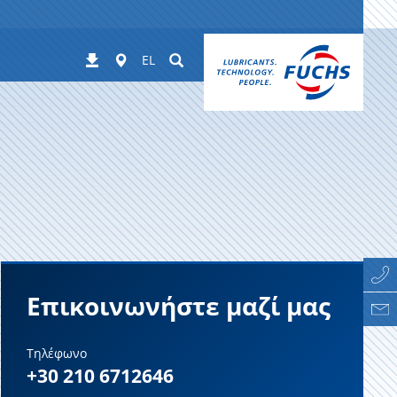
Worldwide
Suchen
Λήψεις
EL
Επικοινωνήστε μαζί μας
Τηλέφωνο
+30 210 6712646