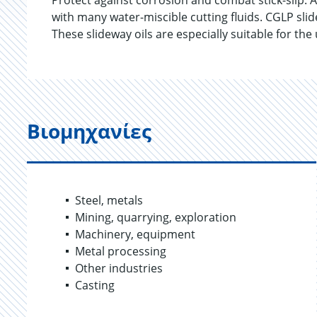
Protect against corrosion and combat stick-slip.
with many water-miscible cutting fluids. CGLP sli
These slideway oils are especially suitable for th
Βιομηχανίες
Steel, metals
Mining, quarrying, exploration
Machinery, equipment
Metal processing
Other industries
Casting