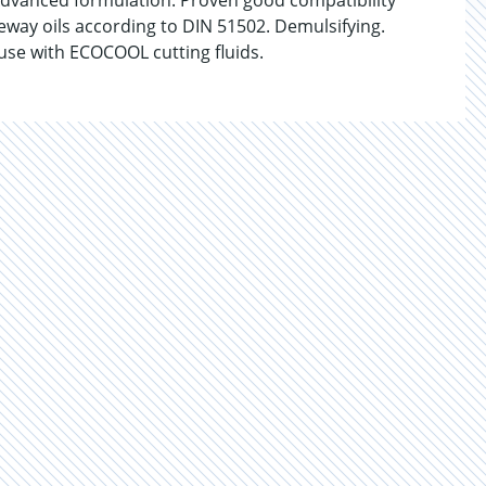
 Advanced formulation. Proven good compatibility
deway oils according to DIN 51502. Demulsifying.
e use with ECOCOOL cutting fluids.