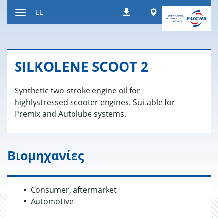
Μετάβαση
Worldwide
EL
Λήψεις
στο
Εναλλαγή
περιεχόμενο
περιήγησης
SILKOLENE SCOOT 2
Synthetic two-stroke engine oil for
highlystressed
scooter engines. Suitable for
Premix
and Autolube systems.
Βιομηχανίες
Consumer, aftermarket
Automotive