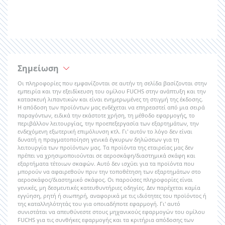
Σημείωση
Οι πληροφορίες που εμφανίζονται σε αυτήν τη σελίδα βασίζονται στην
εμπειρία και την εξειδίκευση του ομίλου FUCHS στην ανάπτυξη και την
κατασκευή λιπαντικών και είναι ενημερωμένες τη στιγμή της έκδοσης.
Η απόδοση των προϊόντων μας ενδέχεται να επηρεαστεί από μια σειρά
παραγόντων, ειδικά την εκάστοτε χρήση, τη μέθοδο εφαρμογής, το
περιβάλλον λειτουργίας, την προεπεξεργασία των εξαρτημάτων, την
ενδεχόμενη εξωτερική επιμόλυνση κτλ. Γι' αυτόν το λόγο δεν είναι
δυνατή η πραγματοποίηση γενικά έγκυρων δηλώσεων για τη
λειτουργία των προϊόντων μας. Τα προϊόντα της εταιρείας μας δεν
πρέπει να χρησιμοποιούνται σε αεροσκάφη/διαστημικά σκάφη και
εξαρτήματα τέτοιων σκαφών. Αυτό δεν ισχύει για τα προϊόντα που
μπορούν να αφαιρεθούν πριν την τοποθέτηση των εξαρτημάτων στο
αεροσκάφος/διαστημικό σκάφος. Οι παρούσες πληροφορίες είναι
γενικές, μη δεσμευτικές κατευθυντήριες οδηγίες. Δεν παρέχεται καμία
εγγύηση, ρητή ή σιωπηρή, αναφορικά με τις ιδιότητες του προϊόντος ή
της καταλληλότητάς του για οποιαδήποτε εφαρμογή. Γι' αυτό
συνιστάται να απευθύνεστε στους μηχανικούς εφαρμογών του ομίλου
FUCHS για τις συνθήκες εφαρμογής και τα κριτήρια απόδοσης των