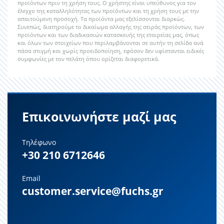
προϊόντων πριν τη χρήση τους. Ο χρήστης είναι υπεύθυνος για τον
έλεγχο της καταλληλότητας των προϊόντων και τη χρήση τους με την
απαιτούμενη προσοχή. Τα προϊόντα μας εξελίσσονται διαρκώς.
Συνεπώς, διατηρούμε το δικαίωμα αλλαγής της σειράς προϊόντων, των
προϊόντων και των διαδικασιών κατασκευής της εταιρείας μας, όπως
και όλων των στοιχείων που περιλαμβάνονται σε αυτήν τη σελίδα ανά
πάσα στιγμή και χωρίς προειδοποίηση, εφόσον δεν υφίστανται ειδικές
συμφωνίες με τον πελάτη όπου ορίζεται διαφορετικά.
Επικοινωνήστε μαζί μας
Τηλέφωνο
+30 210 6712646
Email
customer.service@fuchs.gr