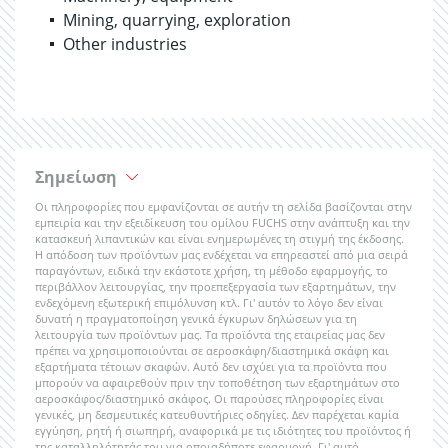
Mining, quarrying, exploration
Other industries
Σημείωση
Οι πληροφορίες που εμφανίζονται σε αυτήν τη σελίδα βασίζονται στην
εμπειρία και την εξειδίκευση του ομίλου FUCHS στην ανάπτυξη και την
κατασκευή λιπαντικών και είναι ενημερωμένες τη στιγμή της έκδοσης.
Η απόδοση των προϊόντων μας ενδέχεται να επηρεαστεί από μια σειρά
παραγόντων, ειδικά την εκάστοτε χρήση, τη μέθοδο εφαρμογής, το
περιβάλλον λειτουργίας, την προεπεξεργασία των εξαρτημάτων, την
ενδεχόμενη εξωτερική επιμόλυνση κτλ. Γι' αυτόν το λόγο δεν είναι
δυνατή η πραγματοποίηση γενικά έγκυρων δηλώσεων για τη
λειτουργία των προϊόντων μας. Τα προϊόντα της εταιρείας μας δεν
πρέπει να χρησιμοποιούνται σε αεροσκάφη/διαστημικά σκάφη και
εξαρτήματα τέτοιων σκαφών. Αυτό δεν ισχύει για τα προϊόντα που
μπορούν να αφαιρεθούν πριν την τοποθέτηση των εξαρτημάτων στο
αεροσκάφος/διαστημικό σκάφος. Οι παρούσες πληροφορίες είναι
γενικές, μη δεσμευτικές κατευθυντήριες οδηγίες. Δεν παρέχεται καμία
εγγύηση, ρητή ή σιωπηρή, αναφορικά με τις ιδιότητες του προϊόντος ή
της καταλληλότητάς του για οποιαδήποτε εφαρμογή. Γι' αυτό