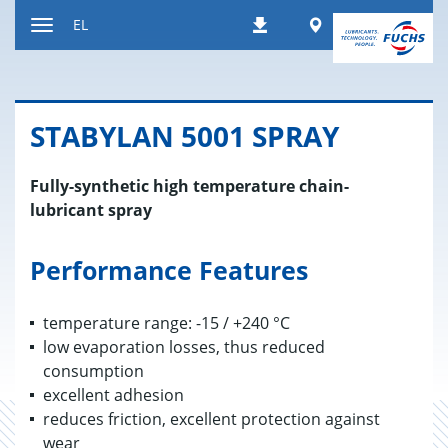
Μετάβαση
Worldwide
EL
Λήψεις
στο
Εναλλαγή
περιεχόμενο
περιήγησης
STABYLAN 5001 SPRAY
Fully-synthetic high temperature chain-
lubricant spray
Performance Features
temperature range: -15 / +240 °C
low evaporation losses, thus reduced
consumption
excellent adhesion
reduces friction, excellent protection against
wear