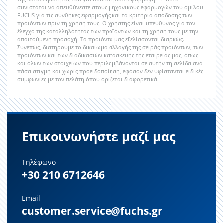
συνιστάται να απευθύνεστε στους μηχανικούς εφαρμογών του ομίλου
FUCHS για τις συνθήκες εφαρμογής και τα κριτήρια απόδοσης των
προϊόντων πριν τη χρήση τους. Ο χρήστης είναι υπεύθυνος για τον
έλεγχο της καταλληλότητας των προϊόντων και τη χρήση τους με την
απαιτούμενη προσοχή. Τα προϊόντα μας εξελίσσονται διαρκώς.
Συνεπώς, διατηρούμε το δικαίωμα αλλαγής της σειράς προϊόντων, των
προϊόντων και των διαδικασιών κατασκευής της εταιρείας μας, όπως
και όλων των στοιχείων που περιλαμβάνονται σε αυτήν τη σελίδα ανά
πάσα στιγμή και χωρίς προειδοποίηση, εφόσον δεν υφίστανται ειδικές
συμφωνίες με τον πελάτη όπου ορίζεται διαφορετικά.
Επικοινωνήστε μαζί μας
Τηλέφωνο
+30 210 6712646
Email
customer.service@fuchs.gr