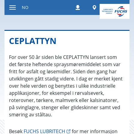
Hopp
Worldwide
NO
Nedlastinger
til
Endre
innholdet
navigasjonsinnstilling
CE­PLAT­TYN
For over 50 år siden ble CEPLATTYN lansert som
det første heftende spraysmøremiddelet som var
fritt for asfalt og løsemidler. Siden den gang har
utviklingen gått stadig videre. I dag er merket kjent
over hele verden og benyttes i ulike industrielle
applikasjoner, for eksempel i rørvalseverk,
roterovner, tørkere, malmverk eller kalsinatorer,
på svinglagre, stenger eller glideskinner samt ved
smøring av ståltau.
Besøk
FUCHS LUBRITECH
for mer informasjon