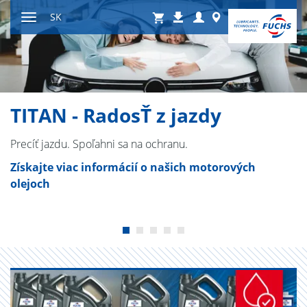
Preskočiť
Shop
Login
Worldwide
SK
Na
na
Prepnúť
stiahnutie
obsah
navigáciu
TITAN - RadosŤ z jazdy
Precíť jazdu. Spoľahni sa na ochranu.
Získajte viac informácií o našich motorových
olejoch