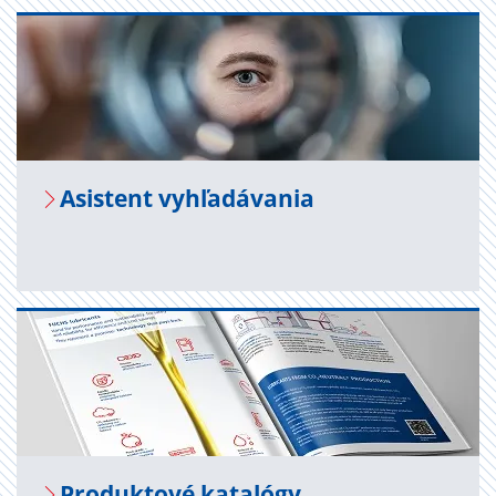
Asis­tent vy­hľa­dá­va­nia
Pro­duk­to­vé ka­ta­ló­gy