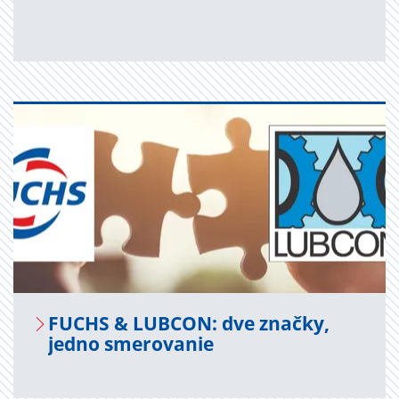
FUCHS & LUB­CON: dve znač­ky,
jedno sme­ro­va­nie