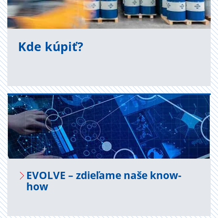
Kde kúpiť?
EVOL­VE – zdie­ľa­me naše know-
how