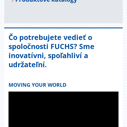
Čo potrebujete vedieť o
spoločnosti FUCHS? Sme
inovatívni, spoľahliví a
udržateľní.
MOVING YOUR WORLD