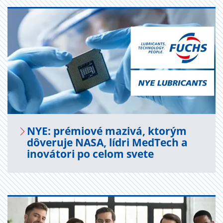
NYE: pré­mi­ové ma­zi­vá, kto­rým
dô­ve­ru­je NASA, lídri Med­Tech a
ino­vá­to­ri po celom svete