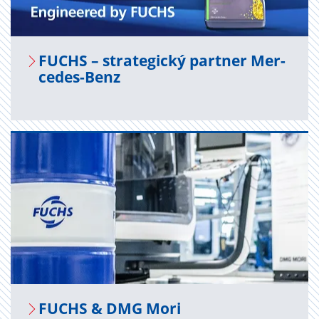
FUCHS – stra­te­gic­ký par­tner Mer­
ce­des-Benz
FUCHS & DMG Mori