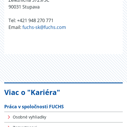
Železničná 3729/3C
90031 Stupava
Tel: +421 948 270 771
Email:
fuchs-sk@fuchs.com
Viac o "Kariéra"
Práca v spoločnosti FUCHS
Osobné vyhliadky