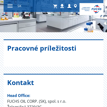
Preskočiť
Shop
Login
Worldwide
SK
Na
na
Prepnúť
stiahnutie
obsah
navigáciu
Pra­cov­né prí­le­ži­tos­ti
Kon­takt
Head Office:
FUCHS OIL CORP. (SK), spol. s r.o.