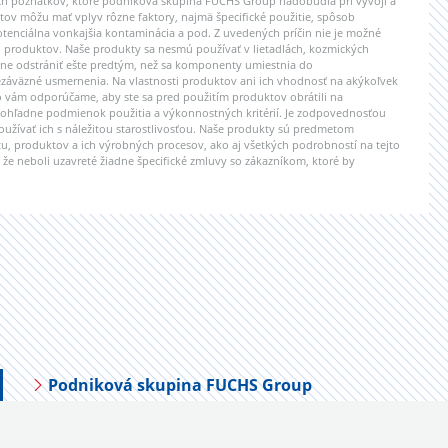
ých poznatkov, ktoré podniková skupina FUCHS Group nadobudla pri vývoji a
tov môžu mať vplyv rôzne faktory, najmä špecifické použitie, spôsob
tenciálna vonkajšia kontaminácia a pod. Z uvedených príčin nie je možné
h produktov. Naše produkty sa nesmú používať v lietadlách, kozmických
tovne odstrániť ešte predtým, než sa komponenty umiestnia do
ezáväzné usmernenia. Na vlastnosti produktov ani ich vhodnosť na akýkoľvek
o vám odporúčame, aby ste sa pred použitím produktov obrátili na
m ohľadne podmienok použitia a výkonnostných kritérií. Je zodpovednosťou
oužívať ich s náležitou starostlivosťou. Naše produkty sú predmetom
, produktov a ich výrobných procesov, ako aj všetkých podrobností na tejto
že neboli uzavreté žiadne špecifické zmluvy so zákazníkom, ktoré by
Podniková skupina FUCHS Group