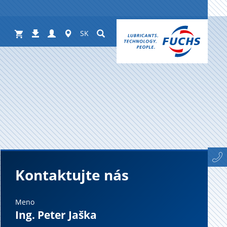
Shop
Login
Worldwide
Suchen
Na
SK
stiahnutie
Kontaktujte nás
Meno
Ing. Peter Jaška