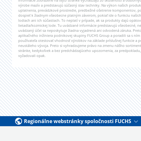
Informácie zobrazené na tejto stránke vychádzajú zo skúseností a odborn
výrobe mazív a predstavujú súčasný stav techniky. Na výkon našich produk
uplatnenia, prevádzkové prostredie, predbežné ošetrenie komponentov, po
dospieť k žiadnym všeobecne platným záverom, pokiaľ ide o funkciu našic
lodiach ani ich súčastiach. To neplatí v prípade, ak sa produkty dajú opä
lietadla/kozmickej lode. Tu uvádzané informácie predstavujú všeobecné, n
uvádzaný účel sa neposkytuje žiadna vyjadrená ani odvodená záruka. Pret
aplikačného inžiniera podnikovej skupiny FUCHS Group a poradili sa s ní
používateľa otestovať vhodnosť výrobkov na základe príslušnej funkcie a p
neustáleho vývoja. Preto si vyhradzujeme právo na zmenu nášho sortimentu
stránke, kedykoľvek a bez predchádzajúceho upozornenia, za predpokladu, 
vyžadovali opak.
Regionálne webstránky spoločnosti FUCHS