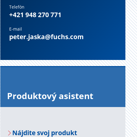
Telefón
+421 948 270 771
E-mail
peter.jaska@fuchs.com
Pro­duk­to­vý asis­tent
Náj­di­te svoj pro­dukt