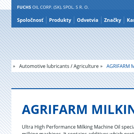
FUCHS
OIL CORP. (SK), SPOL. S R. O.
Preskočiť
na
Spoločnosť
Produkty
Odvetvia
Značky
Ka
obsah
Automotive lubricants / Agriculture
AGRIFARM M
AG­RI­FARM MIL­KI
Ultra High Performance Milking Machine Oil speci