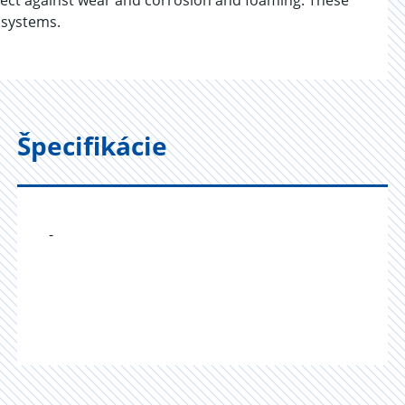
otect against wear and corrosion and foaming. These
h systems.
Špecifikácie
-