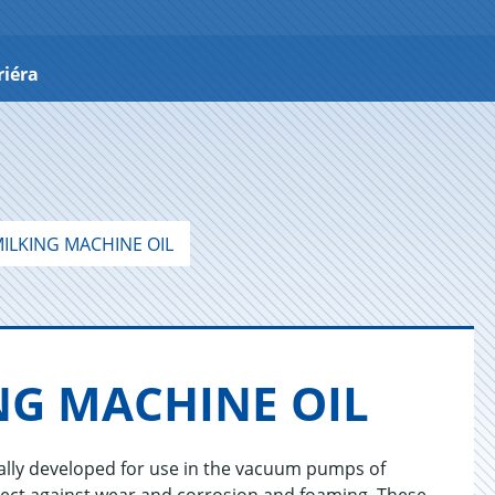
riéra
ILKING MACHINE OIL
NG MA­CHI­NE OIL
ally developed for use in the vacuum pumps of