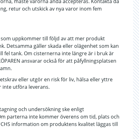
arorna, måste varorna ändå accepteras. Kontakta då
ing, retur och utskick av nya varor inom fem
 som uppkommer till följd av att mer produkt
nk. Detsamma gäller skada eller olägenhet som kan
fel tank. Om cisternerna inte längre är i bruk är
KÖPAREN ansvarar också för att påfyllningsplatsen
namn.
rav eller utgör en risk för liv, hälsa eller yttre
r inte utföra leverans.
ovtagning och undersökning ske enligt
 parterna inte kommer överens om tid, plats och
UCHS information om produktens kvalitet läggas till