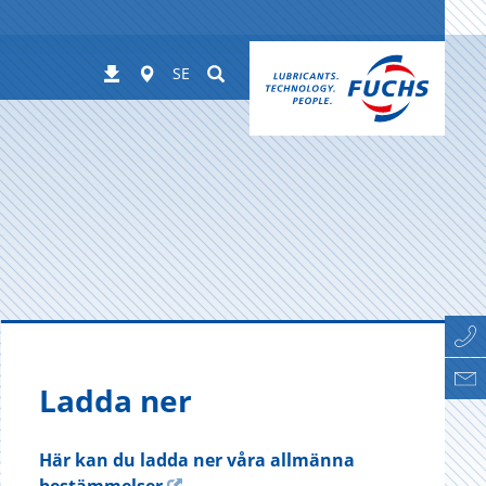
Worldwide
Suchen
Nedladdningar
SE
Ladda ner
Här kan du ladda ner våra allmänna
bestämmelser