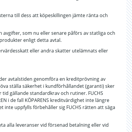
erna till dess att köpeskillingen jämte ränta och
h avgifter, som nu eller senare påförs av statliga och
odukter enligt detta avtal.
rdesskatt eller andra skatter utelämnats eller
nder avtalstiden genomföra en kreditprövning av
ställa säkerhet i kundförhållandet (garanti) sker
 tid gällande standardkrav och rutiner. FUCHS
REN i de fall KÖPARENS kreditvärdighet inte längre
 inte uppfylls förbehåller sig FUCHS rätten att säga
a alla leveranser vid försenad betalning eller vid