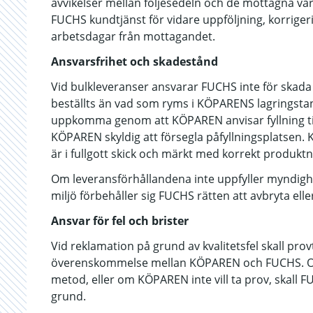
avvikelser mellan följesedeln och de mottagna v
FUCHS kundtjänst för vidare uppföljning, korriger
arbetsdagar från mottagandet.
Ansvarsfrihet och skadestånd
Vid bulkleveranser ansvarar FUCHS inte för skada
beställts än vad som ryms i KÖPARENS lagringsta
uppkomma genom att KÖPAREN anvisar fyllning till 
KÖPAREN skyldig att försegla påfyllningsplatsen. 
är i fullgott skick och märkt med korrekt produkt
Om leveransförhållandena inte uppfyller myndighetsk
miljö förbehåller sig FUCHS rätten att avbryta elle
Ansvar för fel och brister
Vid reklamation på grund av kvalitetsfel skall pr
överenskommelse mellan KÖPAREN och FUCHS. Om
metod, eller om KÖPAREN inte vill ta prov, skall F
grund.