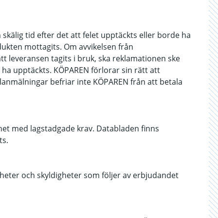
älig tid efter det att felet upptäckts eller borde ha
dukten mottagits. Om avvikelsen från
att leveransen tagits i bruk, ska reklamationen ske
ha upptäckts. KÖPAREN förlorar sin rätt att
elanmälningar befriar inte KÖPAREN från att betala
het med lagstadgade krav. Databladen finns
ts.
gheter och skyldigheter som följer av erbjudandet