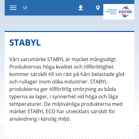
Hoppa
Worldwide
SE
Nedladdningar
till
Växla
innehållet
navigeringsläge
STA­BYL
Vårt varumärke STABYL är mycket mångsidigt.
Produkternas höga kvalitet och tillförlitlighet
kommer särskilt till sin rätt på hårt belastade glid-
och rullager inom olika industrier. STABYL-
produkterna ger tillförlitlig smörjning av båda
typerna av lager, i synnerhet vid höga och låga
temperaturer. De miljövänliga produkterna med
märket STABYL ECO har utvecklats särskilt för
användning i känslig miljö.