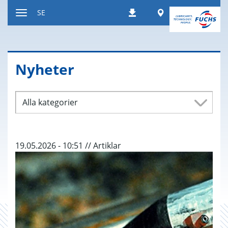
Hoppa
Worldwide
SE
Nedladdningar
till
Växla
innehållet
navigeringsläge
Ny­he­ter
Alla kategorier
19.05.2026 - 10:51 // Artiklar