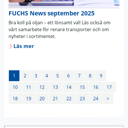
FUCHS News september 2025
Bra koll på oljan – ett lönsamt val! Läs också om
vårt samarbete för renare transporter och om
nyheter i sortimentet.
Läs mer
1
2
3
4
5
6
7
8
9
10
11
12
13
14
15
16
17
18
19
20
21
22
23
24
>