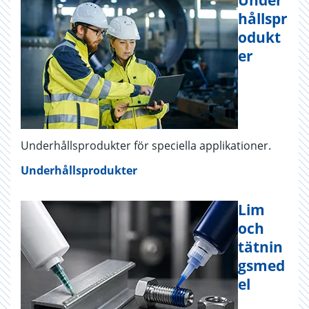
hållspr
odukt
er
Underhållsprodukter för speciella applikationer.
Underhållsprodukter
Lim
och
tätnin
gsmed
el