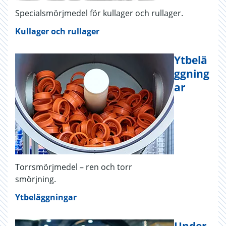
Specialsmörjmedel för kullager och rullager.
Kullager och rullager
Ytbelä
ggning
ar
Torrsmörjmedel – ren och torr
smörjning.
Ytbeläggningar
Under