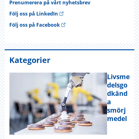
Prenumerera på vårt nyhetsbrev
Följ oss på LinkedIn
Följ oss på Facebook
Kategorier
Livsme
delsgo
dkänd
a
smörj
medel