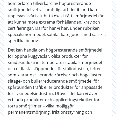
Som erfaren tillverkare av högpresterande
smörjmedel vet vi samtidigt att det ibland kan
upplevas svårt att hitta exakt rätt smörjmedel för
att kunna möta extrema förhållanden, krav och
certifieringar. Därför har vi här, under rubriken
specialsmörjmedel, samlat kategorier med särskilt
specifika behov.
Det kan handla om högpresterande smörjmedel
för öppna kuggväxlar, olika produkter för
smidesindustrin, temperaturstabila smörjmedel
och eldfasta släppmedel för stålindustrin, fetter
som klarar oscillerande rörelser och höga laster,
slitage- och bullerreducerande smörjmedel för
spårbunden trafik eller produkter för anpassade
för livsmedelsindustrin. Utöver det kan vi även
erbjuda produkter och appliceringstekniker för
torra smörjfilmer – vilka möjliggör
permanentsmörjning, friktionsstyrning och