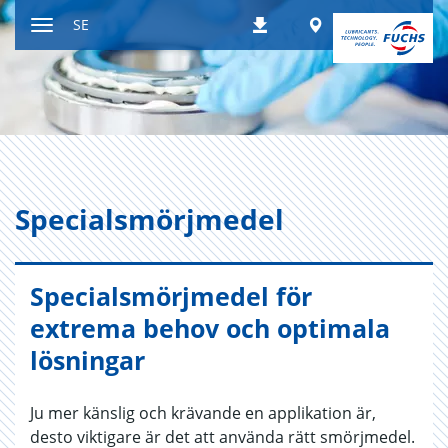
Hoppa
Worldwide
SE
Nedladdningar
till
Växla
innehållet
navigeringsläge
Spe­ci­alsmörj­me­del
Specialsmörjmedel för
extrema behov och optimala
lösningar
Ju mer känslig och krävande en applikation är,
desto viktigare är det att använda rätt smörjmedel.