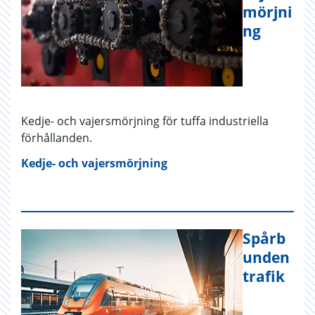
mörjni
ng
Kedje- och vajersmörjning för tuffa industriella
förhållanden.
Kedje- och vajersmörjning
Spårb
unden
trafik