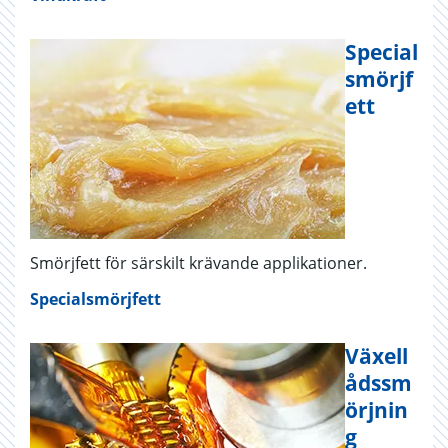
Special
smörjf
ett
Smörjfett för särskilt krävande applikationer.
Specialsmörjfett
Växell
ådssm
örjnin
g