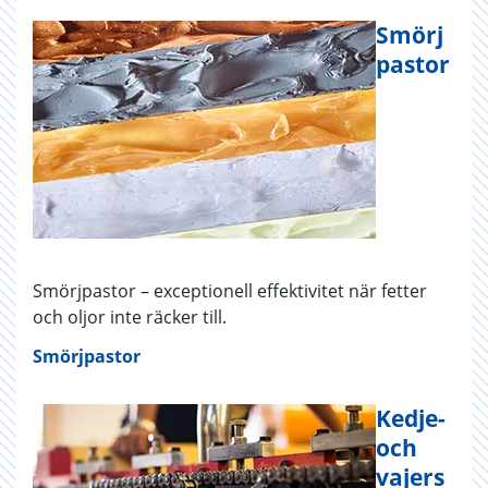
Smörj
pastor
Smörjpastor – exceptionell effektivitet när fetter
och oljor inte räcker till.
Smörjpastor
Kedje-
och
vajers