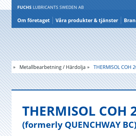
FUCHS
LUBRICANTS SWEDEN AB
Hoppa
till
Om företaget
Våra produkter & tjänster
Bran
innehållet
Metallbearbetning / Härdolja
THERMISOL COH 2
THER­MI­SOL COH 
(formerly QUENCHWAY BC