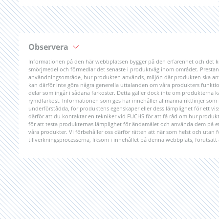
Observera
Informationen på den här webbplatsen bygger på den erfarenhet och det k
smörjmedel och förmedlar det senaste i produktväg inom området. Prestanda
användningsområde, hur produkten används, miljön där produkten ska anv
kan därför inte göra några generella uttalanden om våra produkters funktiona
delar som ingår i sådana farkoster. Detta gäller dock inte om produkterna 
rymdfarkost. Informationen som ges här innehåller allmänna riktlinjer som int
underförstådda, för produktens egenskaper eller dess lämplighet för ett
därför att du kontaktar en tekniker vid FUCHS för att få råd om hur produk
för att testa produkternas lämplighet för ändamålet och använda dem på ett
våra produkter. Vi förbehåller oss därför rätten att när som helst och utan
tillverkningsprocesserna, liksom i innehållet på denna webbplats, förutsatt 