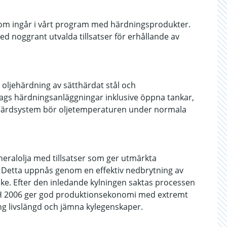
om ingår i vårt program med härdningsprodukter.
ed noggrant utvalda tillsatser för erhållande av
jehärdning av sätthärdat stål och
slags härdningsanläggningar inklusive öppna tankar,
I härdsystem bör oljetemperaturen under normala
ralolja med tillsatser som ger utmärkta
 Detta uppnås genom en effektiv nedbrytning av
cke. Efter den inledande kylningen saktas processen
OH 2006 ger god produktionsekonomi med extremt
lång livslängd och jämna kylegenskaper.