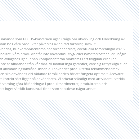
unnande som FUCHS-koncernen äger i fråga om utveckling och tillverkning av
n hos våra produkter påverkas av en rad faktorer, särskilt
ändas, hur komponenterna har förbehandlats, eventuella föroreningar osv. Vi
litet. Våra produkter får inte användas i flyg- eller rymdfarkoster eller i några
kan avlägsnas igen innan komponenterna monteras i ett flygplan eller i en
e är bindande från vår sida. Vi lämnar inga garantier, vare sig uttryckliga eller
 visst användningsområde. Innan du använder produkterna rekommenderar vi
ten ska användas vid rådande förhållanden för att fungera optimalt. Ansvaret
 korrekt sätt ligger på användaren. Vi arbetar ständigt med att vidareutveckla
 förvarning göra förändringar i produktsortimentet, produkterna och
att inget särskilt kundavtal finns som stipulerar något annat.