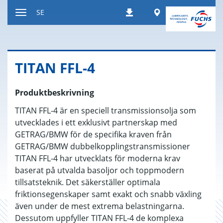
Hoppa
Worldwide
SE
Nedladdningar
till
Växla
innehållet
navigeringsläge
TITAN FFL-4
Produktbeskrivning
TITAN FFL-4 är en speciell transmissionsolja som
utvecklades i ett exklusivt partnerskap med
GETRAG/BMW för de specifika kraven från
GETRAG/BMW dubbelkopplingstransmissioner
TITAN FFL-4 har utvecklats för moderna krav
baserat på utvalda basoljor och toppmodern
tillsatsteknik. Det säkerställer optimala
friktionsegenskaper samt exakt och snabb växling
även under de mest extrema belastningarna.
Dessutom uppfyller TITAN FFL-4 de komplexa