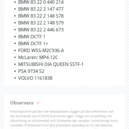
BMW 83 22 0 440 214
BMW 83 22 2 147 477
BMW 83 22 2 148 578
BMW 83 22 2 148 579
BMW 83 22 2 446 673
BMW DCTF 1
BMW DCTF 1+
FORD WSS-M2C936-A
McLaren: MP4-12C
MITSUBISHI DIA QUEEN SSTF-1
PSA 9734 S2
VOLVO 1161838
Observera
Informationen på den här webbplatsen bygger på den erfarenhet och
det kunnande som FUCHS-koncernen äger i fråga om utveckling och
tillverkning av smörjmedel och förmedlar det senaste i produktväg inom
området. Prestandan hos våra produkter påverkas av en rad faktorer,