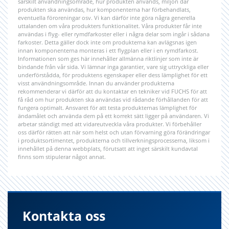
särskilt användningsområde, hur produkten används, miljön där
produkten ska användas, hur komponenterna har förbehandlats,
eventuella föroreningar osv. Vi kan därför inte göra några generella
uttalanden om våra produkters funktionalitet. Våra produkter får inte
användas i flyg- eller rymdfarkoster eller i några delar som ingår i sådana
farkoster. Detta gäller dock inte om produkterna kan avlägsnas igen
innan komponenterna monteras i ett flygplan eller i en rymdfarkost.
Informationen som ges här innehåller allmänna riktlinjer som inte är
bindande från vår sida. Vi lämnar inga garantier, vare sig uttryckliga eller
underförstådda, för produktens egenskaper eller dess lämplighet för ett
visst användningsområde. Innan du använder produkterna
rekommenderar vi därför att du kontaktar en tekniker vid FUCHS för att
få råd om hur produkten ska användas vid rådande förhållanden för att
fungera optimalt. Ansvaret för att testa produkternas lämplighet för
ändamålet och använda dem på ett korrekt sätt ligger på användaren. Vi
arbetar ständigt med att vidareutveckla våra produkter. Vi förbehåller
oss därför rätten att när som helst och utan förvarning göra förändringar
i produktsortimentet, produkterna och tillverkningsprocesserna, liksom i
innehållet på denna webbplats, förutsatt att inget särskilt kundavtal
finns som stipulerar något annat.
Kontakta oss