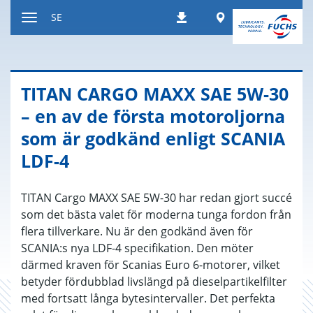
Hoppa
Worldwide
SE
Nedladdningar
till
Växla
innehållet
navigeringsläge
TITAN CARGO MAXX SAE 5W-30
– en av de första motoroljorna
som är godkänd enligt SCANIA
LDF-4
TITAN Cargo MAXX SAE 5W-30 har redan gjort succé
som det bästa valet för moderna tunga fordon från
flera tillverkare. Nu är den godkänd även för
SCANIA:s nya LDF-4 specifikation. Den möter
därmed kraven för Scanias Euro 6-motorer, vilket
betyder fördubblad livslängd på dieselpartikelfilter
med fortsatt långa bytesintervaller. Det perfekta