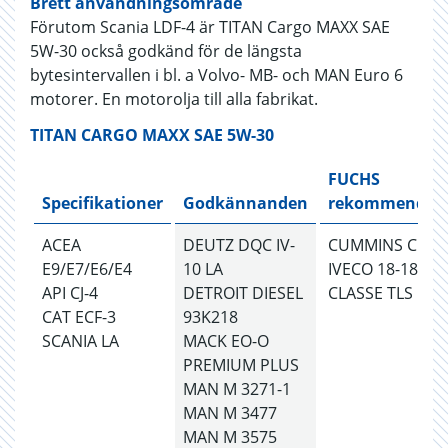
Brett användningsområde
Förutom Scania LDF-4 är TITAN Cargo MAXX SAE
5W-30 också godkänd för de längsta
bytesintervallen i bl. a Volvo- MB- och MAN Euro 6
motorer. En motorolja till alla fabrikat.
TITAN CARGO MAXX SAE 5W-30
FUCHS
Specifikationer
Godkännanden
rekommendati
ACEA
DEUTZ DQC IV-
CUMMINS CES 2
E9/E7/E6/E4
10 LA
IVECO 18-1804
API CJ-4
DETROIT DIESEL
CLASSE TLS E6
CAT ECF-3
93K218
SCANIA LA
MACK EO-O
PREMIUM PLUS
MAN M 3271-1
MAN M 3477
MAN M 3575