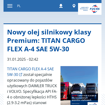
Do
Worldwide
PL
Pobierania
treści
Wyświetl
lub
ukryj
nawigację
Nowy olej sil­ni­ko­wy klasy
Pre­mium: TITAN CARGO
FLEX A-4 SAE 5W-30
31.01.2025 - 02:42
TITAN CARGO FLEX A-4 SAE
5W-30
został specjalnie
opracowany do pojazdów
użytkowych DAIMLER TRUCK
i VOLVO. Specyfikacja API FA-
4 o obniżonej lepkości HTHS
(2.9-3.2 mPas) stanowi